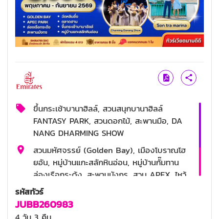
ขึ้นกระเช้าบานาฮิลล์, สวนสนุกบานาฮิลล์
FANTASY PARK, สวนดอกไม้, สะพานมือ, DA
NANG DHARMING SHOW
สวนมหัศจรรย์ (Golden Bay), เมืองโบราณโฮ
ยอัน, หมู่บ้านแกะสลักหินอ่อน, หมู่บ้านกั๊มทาน
ล่องเรือกระด้ง, สะพานมังกร, สวน APEX, ไหว้
พระวัดลิงอื๋ง, MARINA CAFÉ, ช้อปปิ้งตลาด
รหัสทัวร์
ฮาน
JUBB260983
4 ดาว
4 วัน 3 คืน