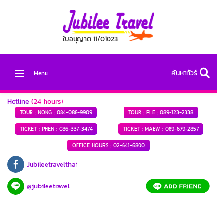
ใบอนุญาต 11/01023
ค้นหาทัวร์
Menu
Hotline
(24 hours)
TOUR : NONG :
084-088-9909
TOUR : PLE :
089-123-2338
TICKET : PHEN :
086-337-3474
TICKET : MAEW :
089-679-2857
OFFICE HOURS :
02-641-6800
Jubileetravelthai
@jubileetravel