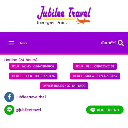
ใบอนุญาต 11/01023
ค้นหาทัวร์
Menu
Hotline
(24 hours)
TOUR : NONG :
084-088-9909
TOUR : PLE :
089-123-2338
TICKET : PHEN :
086-337-3474
TICKET : MAEW :
089-679-2857
OFFICE HOURS :
02-641-6800
Jubileetravelthai
@jubileetravel