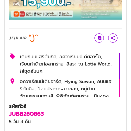
เดินถนนแฮริดันกิล, อควาเรียมมีเดียอาร์ต,
เรียนทำข้าวห่อสาหร่าย, อิสระ ณ Lotte World,
ใส่ชุดฮันบก
อควาเรียมมีเดียอาร์ต, Flying Suwon, ถนนแฮ
ริดันกิล, ป้อมปราการฮวาซอง, หมู่บ้าน
วัฒนธรรมเกาหลี, พิพิภัณฑ์สาหร่าย, เมียงดง,
วัดพงอึนซา, ห้องสมุดสตาร์ฟิลด์, ย่านซองซู
รหัสทัวร์
JUBB260863
พูลโกกิ, บาร์บีคิวบุฟเฟ่ต์, บูเดชิเก, จิมดัก
5 วัน 4 คืน
4 ดาว