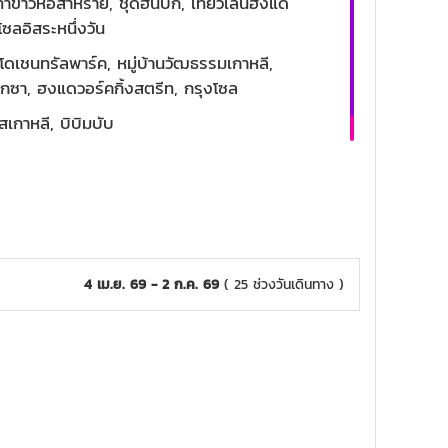
ำข้าวห่อสาหร่าย, ชุดฮันบก, เที่ยวเล่นฮงแด
โซลอิสระหนึ่งวัน
งโดเชนทรัลพาร์ค, หมู่บ้านวัฒธรรมเกาหลี,
ชเกซา, ฮงแดวอร์คกิ้งสตรีท, กรุงโซล
สเกาหลี, บิบิมบับ
4 เม.ย. 69 - 2 ก.ค. 69
( 25 ช่วงวันเดินทาง )