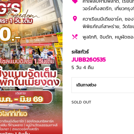
คาเฟ่ลับห้ามพลาด, เรียนท
วอร์คกิ้งสตรีท, เที่ยวกรุง
ควาเรียมมีเดียอาร์ค, ซอ
พิพิธภัณฑ์สาหร่าย, วัดโ
พูลโกกิ, จิมดัก, หมูผัดซอ
4 ดาว
รหัสทัวร์
JUBB260535
5 วัน 4 คืน
เดินทางช่วง
SOLD OUT