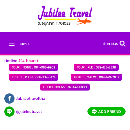
ใบอนุญาต 11/01023
ค้นหาทัวร์
Menu
Hotline
(24 hours)
TOUR : NONG :
084-088-9909
TOUR : PLE :
089-123-2338
TICKET : PHEN :
086-337-3474
TICKET : MAEW :
089-679-2857
OFFICE HOURS :
02-641-6800
Jubileetravelthai
@jubileetravel