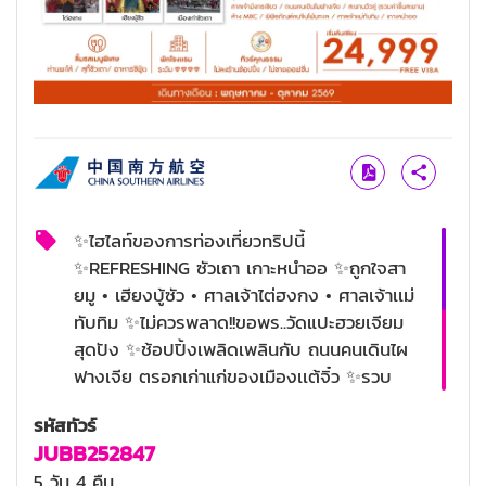
✨ไฮไลท์ของการท่องเที่ยวทริปนี้
✨REFRESHING ซัวเถา เกาะหนำออ ✨ถูกใจสา
ยมู • เฮียงบู้ซัว • ศาลเจ้าไต่ฮงกง • ศาลเจ้าเเม่
ทับทิม ✨ไม่ควรพลาด!!ขอพร..วัดแปะฮวยเจียม
สุดปัง ✨ช้อปปิ้งเพลิดเพลินกับ ถนนคนเดินไผ
ฟางเจีย ตรอกเก่าแก่ของเมืองเเต้จิ๋ว ✨รวบ
ครบ MUST VISIT เมืองเก่าซัวเถา • พิพิธภัณฑ์
รหัสทัวร์
คนจีนโพ้นทะเล ✨สะพานวัวคู่ (รวมค่าขึ้นสะพาน)
JUBB252847
✨เกาะหนำออ เกาะอันดับ1 ที่สวยที่สุดในซัวเถา
5 วัน 4 คืน