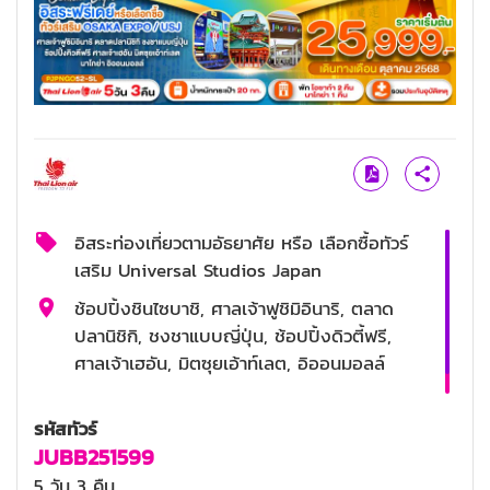
อิสระท่องเที่ยวตามอัธยาศัย หรือ เลือกซื้อทัวร์
เสริม Universal Studios Japan
ช้อปปิ้งชินไซบาชิ, ศาลเจ้าฟูชิมิอินาริ, ตลาด
ปลานิชิกิ, ชงชาแบบญี่ปุ่น, ช้อปปิ้งดิวตี้ฟรี,
ศาลเจ้าเฮอัน, มิตซุยเอ้าท์เลต, อิออนมอลล์
3 ดาว
รหัสทัวร์
JUBB251599
5 วัน 3 คืน