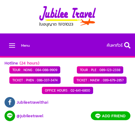
ใบอนุญาต 11/01023
ค้นหาทัวร์
Menu
Hotline
(24 hours)
TOUR : NONG :
084-088-9909
TOUR : PLE :
089-123-2338
TICKET : PHEN :
086-337-3474
TICKET : MAEW :
089-679-2857
OFFICE HOURS :
02-641-6800
Jubileetravelthai
@jubileetravel