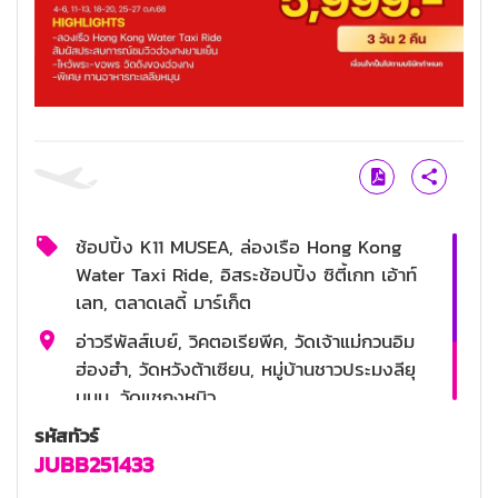
ช้อปปิ้ง K11 MUSEA, ล่องเรือ Hong Kong
Water Taxi Ride, อิสระช้อปปิ้ง ซิตี้เกท เอ้าท์
เลท, ตลาดเลดี้ มาร์เก็ต
อ่าวรีพัลส์เบย์, วิคตอเรียพีค, วัดเจ้าแม่กวนอิม
ฮ่องฮำ, วัดหวังต้าเซียน, หมู่บ้านชาวประมงลียุ
นมุน, วัดแชกงหมิว
รหัสทัวร์
ติ่มซ่ำ, ลียุนมุน
JUBB251433
4 ดาว