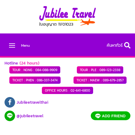
ใบอนุญาต 11/01023
ค้นหาทัวร์
Menu
Hotline
(24 hours)
TOUR : NONG :
084-088-9909
TOUR : PLE :
089-123-2338
TICKET : PHEN :
086-337-3474
TICKET : MAEW :
089-679-2857
OFFICE HOURS :
02-641-6800
Jubileetravelthai
@jubileetravel