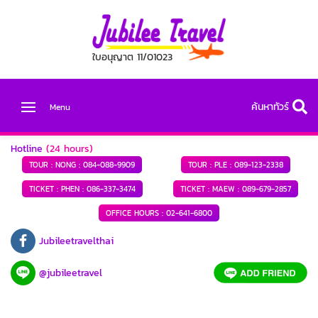
ใบอนุญาต 11/01023
ค้นหาทัวร์
Menu
Hotline
(24 hours)
TOUR : NONG :
084-088-9909
TOUR : PLE :
089-123-2338
TICKET : PHEN :
086-337-3474
TICKET : MAEW :
089-679-2857
OFFICE HOURS :
02-641-6800
Jubileetravelthai
@jubileetravel