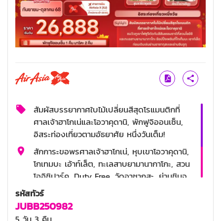
สัมผัสบรรยากาศใบไม้เปลี่ยนสีสุดโรแมนติกที่
ศาลเจ้าฮาโกเน่และโอวาคุดานิ, พักฟูจิออนเซ็น,
อิสระท่องเที่ยวตามอัธยาศัย หนึ่งวันเต็ม!
สักการะขอพรศาลเจ้าฮาโกเน่, หุบเขาโอวาคุดานิ,
โกเทมบะ เอ้าท์เล็ต, ทะเลสาบยามานากาโกะ, สวน
โออิชิปาร์ค, Duty Free, วัดอาซากุสะ, ย่านชินจู
กุ,
รหัสทัวร์
JUBB250982
บุฟเฟ่ต์ขาปู
5 วัน 3 คืน