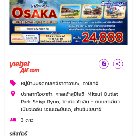
หมู่บ้านมรดกโลกชิราคาวาโกะ, คามิโคจิ
ปราสาทโอซาก้า, ศาลเจ้าสุมิโยชิ, Mitsui Outlet
Park Shiga Ryuo, วัดเบียวโดอิน + ถนนชาเขียว
เบียวโดอิน โอโมเตะซันโด, ย่านชินไซบาชิ
3 ดาว
รหัสทัวร์