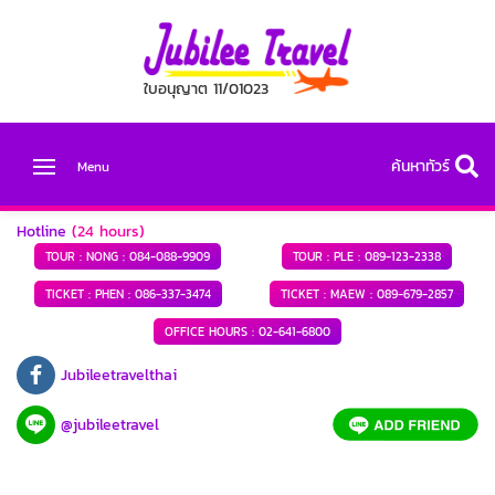
ใบอนุญาต 11/01023
ค้นหาทัวร์
Menu
Hotline
(24 hours)
TOUR : NONG :
084-088-9909
TOUR : PLE :
089-123-2338
TICKET : PHEN :
086-337-3474
TICKET : MAEW :
089-679-2857
OFFICE HOURS :
02-641-6800
Jubileetravelthai
@jubileetravel