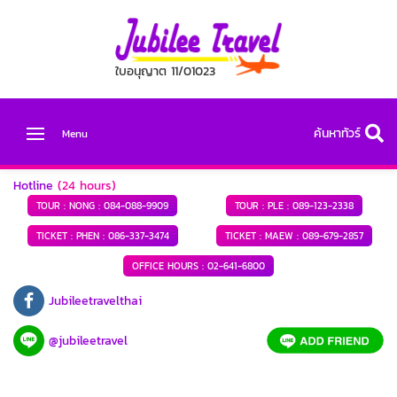
ใบอนุญาต 11/01023
ค้นหาทัวร์
Menu
Hotline
(24 hours)
TOUR : NONG :
084-088-9909
TOUR : PLE :
089-123-2338
TICKET : PHEN :
086-337-3474
TICKET : MAEW :
089-679-2857
OFFICE HOURS :
02-641-6800
Jubileetravelthai
@jubileetravel