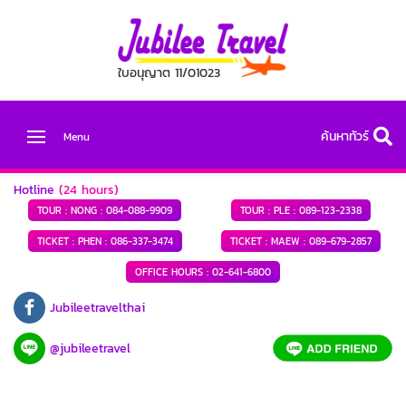
ใบอนุญาต 11/01023
ค้นหาทัวร์
Menu
Hotline
(24 hours)
TOUR : NONG :
084-088-9909
TOUR : PLE :
089-123-2338
TICKET : PHEN :
086-337-3474
TICKET : MAEW :
089-679-2857
OFFICE HOURS :
02-641-6800
Jubileetravelthai
@jubileetravel