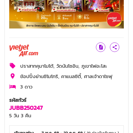
ปราสาทคุมาโมโต้, วัดนันโซอิน, ภูเขาไฟอะโสะ
ช้อปปิ้งย่านชิโมโทริ, คาแนลซิตี้, ศาลเจ้าดาไซฟุ
3 ดาว
รหัสทัวร์
JUBB250247
5 วัน 3 คืน