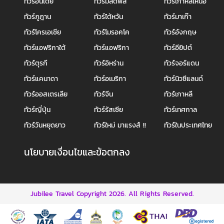
ทัวร์อินเดีย
ทัวร์มัลดีฟส์
ทัวร์เกาหลีเหนือ
ทัวร์ภูฎาน
ทัวร์ไต้หวัน
ทัวร์มาเก๊า
ทัวร์โครเอเชีย
ทัวร์โมรอคโค
ทัวร์อังกฤษ
ทัวร์แอฟริกาใต้
ทัวร์แอฟริกา
ทัวร์อียิปต์
ทัวร์ตุรกี
ทัวร์อิหร่าน
ทัวร์จอร์แดน
ทัวร์แคนาดา
ทัวร์อเมริกา
ทัวร์นิวซีแลนด์
ทัวร์ออสเตรเลีย
ทัวร์จีน
ทัวร์เกาหลี
ทัวร์ญี่ปุ่น
ทัวร์รัสเซีย
ทัวร์เทศกาล
ทัวร์วันหยุดยาว
ทัวร์ใหม่ มาแรงส์ !!
ทัวร์ในประเทศไทย
นโยบายเงื่อนไขและข้อตกลง
Jubilee Travel Copyright 2026.
All Rights Reserved.