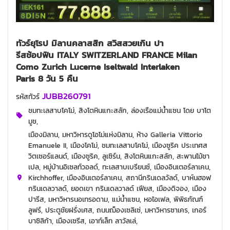
ทัวร์ยุโรป มิลานคลาสสิก สวิสสวยเกิน ปา
รีสช้อปฟิน ITALY SWITZERLAND FRANCE Milan
Como Zurich Lucerne Iseltwald Interlaken
Paris 8 วัน 5 คืน
JUBB260791
รหัสทัวร์
ชมทะเลสาบโคโม่, สิงโตหินแกะสลัก, ล่องเรือแม่น้ำแซน โดย บาโต
มูช,
เมืองมิลาน, มหาวิหารดูโอโม่แห่งมิลาน, ห้าง Galleria Vittorio
Emanuele II, เมืองโคโม่, ชมทะเลสาบโคโม่, เมืองซูริค ประเทศส
วิตเซอร์แลนด์, เมืองซูริค, ลูเซิร์น, สิงโตหินแกะสลัก, สะพานไม้ชา
เปล, หมู่บ้านอิเซลท์วอลด์, ทะเลสาบเบรียนซ์, เมืองอินเตอร์ลาเคน,
Kirchhoffer, เมืองอินเตอร์ลาเคน, สถานีกรินเดลวัลด์, บาห์นฮอฟ
กรินเดลวาลด์, ยอดเขา กรินเดลวาลด์ เฟียส, เมืองดิจอง, เมือง
ปารีส, มหาวิหารนอเทรอดาม, แม่น้ำแซน, หอไอเฟล, พิพิธภัณฑ์
ลูฟร์, ประตูชัยฝรั่งเศส, ถนนฌ็องเซลิเซ่, มหาวิหารซาเคร, เกอร์
บาซิลิก้า, เมืองเซรีส, เอาท์เล็ท ลาวัลเล่,