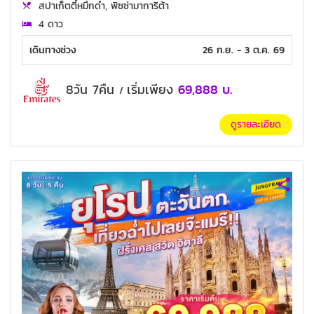
สปาเก็ตตี้หมึกดำ, พิซซ่ามาการิต้า
4 ดาว
เดินทางช่วง
26 ก.ย. - 3 ต.ค. 69
8วัน 7คืน
เริ่มเพียง
69,888
บ.
/
ดูรายละเอียด