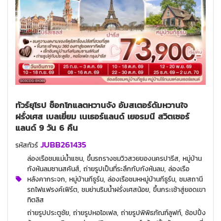
ทัวร์ยุโรป ช็อกโกแลตหวานจัง อัมสเตอร์ดัมหวานใจ
ฝรั่งเศส เบลเยี่ยม เนเธอร์แลนด์ เยอรมนี สวิตเซอร์
แลนด์ 9 วัน 6 คืน
JUBB261435
รหัสทัวร์
ล่องเรือชมแม่น้ำแซน, ขึ้นรถรางชมวิวสวยของนครปารีส, หมู่บ้าน
กังหันลมซานสคันส์, ถ่ายรูปเป็นที่ระลึกกับกังหันลม, ล่องเรือ
หลังคากระจก, หมู่บ้านกีธูร์น, ล่องเรือชมหหมู่บ้านกีธูร์น, ชมสถานี
รถไฟแฟรงค์เฟิร์ต, ชมย่านริมน้ำฝรั่งเศสน้อย, ขึ้นกระเช้าสู่ยอดเขา
ทิตลิส
ถ่ายรูปประตูชัย, ถ่ายรูปหอไอเฟล, ถ่ายรูปพิพิธภัณฑ์ลูฟท์, ช้อปปิ้ง