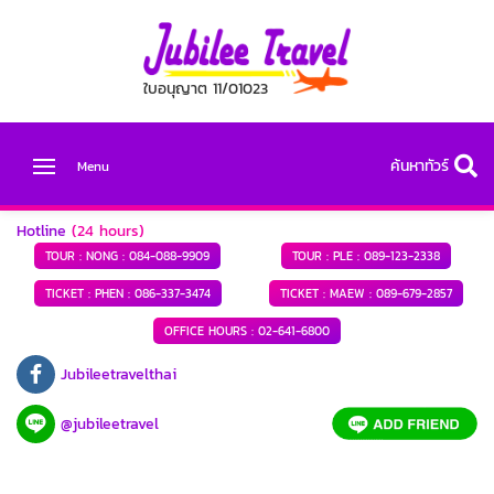
ใบอนุญาต 11/01023
ค้นหาทัวร์
Menu
Hotline
(24 hours)
TOUR : NONG :
084-088-9909
TOUR : PLE :
089-123-2338
TICKET : PHEN :
086-337-3474
TICKET : MAEW :
089-679-2857
OFFICE HOURS :
02-641-6800
Jubileetravelthai
@jubileetravel