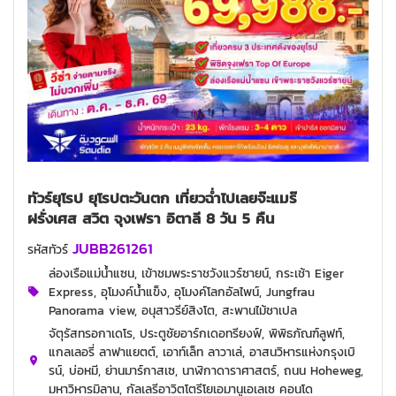
ทัวร์ยุโรป ยุโรปตะวันตก เที่ยวฉ่ำไปเลยจ๊ะแมร๊
ฝรั่งเศส สวิต จุงเฟรา อิตาลี 8 วัน 5 คืน
JUBB261261
รหัสทัวร์
ล่องเรือแม่น้ำแซน, เข้าชมพระราชวังแวร์ซายน์, กระเช้า Eiger
Express, อุโมงค์น้ำแข็ง, อุโมงค์โลกอัลไพน์, Jungfrau
Panorama view, อนุสาวรีย์สิงโต, สะพานไม้ชาเปล
จัตุรัสทรอกาเดโร, ประตูชัยอาร์กเดอทรียงฟ์, พิพิธภัณฑ์ลูฟท์,
แกลเลอรี่ ลาฟาแยตต์, เอาท์เล็ท ลาวาเล่, อาสนวิหารแห่งกรุงเบิ
รน์, บ่อหมี, ย่านมาร์กาสเซ, นาฬิกาดาราศาสตร์, ถนน Hoheweg,
มหาวิหารมิลาน, กัลเลรีอาวิตโตรีโยเอมานูเอเลเซ คอนโด