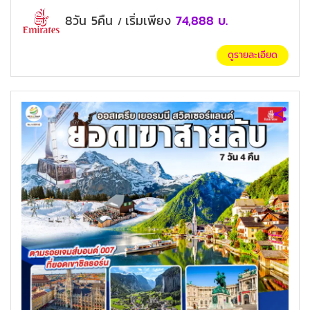
8วัน 5คืน
เริ่มเพียง
74,888
บ.
/
ดูรายละเอียด