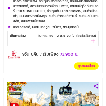
ห้างลา ซามาริแตง, ถ่ายรูปวิหารสเกรเกอร์, ช้อปปิ้งห้างแกลเลอรี่
ลาฟาแยตต์, สถาบันสอนการเจียระไนเพชร, เดินชมจัตุรัสดัมสแคว
ร์, ROEMOND OUTLET, ถ่ายรูปกับมหาวิหารโคโลญ, ชมตัวเมือง
เก่า, ชมหอนาฬิกาเมืองซุก, ชมร้านทำทองที่เก่าแก่, ชมสิงโตหินแกะ
สลัก, ชมสะพานไม้ชาเปล
หอยเอสคาโก้, หอยแมลงภู่อบไวน์ขาว, ขาหมูเยอรมัน
เดินทางช่วง
10 ก.ย. 69 - 2 ม.ค. 70
(
7
ช่วงวันเดินทาง)
9วัน 6คืน
เริ่มเพียง
73,900
บ.
/
ดูรายละเอียด