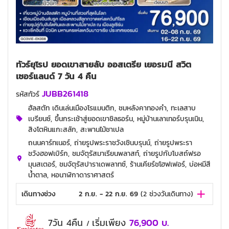
ทัวร์ยุโรป ยอดเขาสายลับ ออสเตรีย เยอรมนี สวิต
เซอร์แลนด์ 7 วัน 4 คืน
JUBB261418
รหัสทัวร์
ฮัลสตัท เดินเล่นเมืองโรแมนติก, ชมหลังคาทองคำ, ทะเลสาบ
เบรียนซ์, ขึ้นกระเช้าสู่ยอดเขาชิลธอร์น, หมู่บ้านเลาเทอร์บรุนเนิน,
สิงโตหินแกะสลัก, สะพานไม้ชาเปล
ถนนคาร์ทเนอร์, ถ่ายรูปพระราชวังเชินบรุนน์, ถ่ายรูปพระรา
ชวังฮอฟเบิร์ก, ชมจัตุรัสมาเรียนพลาสท์, ถ่ายรูปกับโบสถ์ฟรอ
มุนสเตอร์, ชมจัตุรัสปาราเดพลาทซ์, ร้านเคียร์ชโฮฟเฟอร์, บ่อหมีสี
น้ำตาล, หอนาฬิกาดาราศาสตร์
เดินทางช่วง
2 ก.ย. - 22 ก.ย. 69
(
2
ช่วงวันเดินทาง)
7วัน 4คืน
เริ่มเพียง
76,900
บ.
/