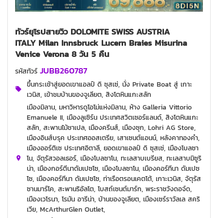
ทัวร์ยุโรปสายวิว DOLOMITE SWISS AUSTRIA
ITALY Milan Innsbruck Lucern Braies Misurina
Venice Verona 8 วัน 5 คืน
JUBB260787
รหัสทัวร์
ขึ้นกระเช้าสู่ยอดเขาแอลป์ ดิ ซุสเซ่, นั่ง Private Boat สู่ เกาะ
เวนิส, เข้าชมบ้านของจูเลียต, สิงโตหินแกะสลัก
เมืองมิลาน, มหาวิหารดูโอโม่แห่งมิลาน, ห้าง Galleria Vittorio
Emanuele II, เมืองลูเซิร์น ประเทศสวิตเซอร์แลนด์, สิงโตหินแกะ
สลัก, สะพานไม้ชาเปล, เมืองครีนส์, เมืองซุก, Lohri AG Store,
เมืองอินส์บรุค ประเทศออสเตรีย, เสาเซนต์แอนน์, หลังคาทองคำ,
เมืองออร์ติเซ ประเทศอิตาลี, ยอดเขาแอลป์ ดิ ซุสเซ่, เมืองโบลซา
โน, จัตุรัสวอลเธอร์, เมืองโบลซาโน, ทะเลสาบเบรียส, ทะเลสาบมิซูริ
น่า, เมืองกอร์ตีนาดัมเปซโซ, เมืองโบลซาโน, เมืองคอร์ทีนา ดัมเปซ
โซ, เมืองคอร์ทีนา ดัมเปซโซ, ท่าเรือตรอนเคตโต้, เกาะเวนิส, จัตุรัส
ซานมาร์โค, สะพานริอัลโต, โบสถ์เซนต์มาร์ก, พระราชวังดอจ์ด,
เมืองเวโรนา, โรมัน อารีน่า, บ้านของจูเลียต, เมืองเซร์ราวัลเล สคริ
เวีย, McArthurGlen Outlet,