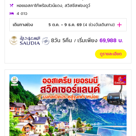
หอยเอสคาโก้พร้อมไวน์แดง, สวิสชีสฟองดูว์
4 ดาว
เดินทางช่วง
5 ต.ค. - 9 ธ.ค. 69
(
4
ช่วงวันเดินทาง)
8วัน 5คืน
เริ่มเพียง
69,988
บ.
/
ดูรายละเอียด