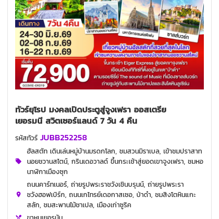
ทัวร์ยุโรป มงคลเปิดประตูสู่จูงเฟรา ออสเตรีย
เยอรมนี สวิตเซอร์แลนด์ 7 วัน 4 คืน
JUBB252258
รหัสทัวร์
ฮัลสตัท เดินเล่นหมู่บ้านมรดกโลก, ชมสวนมิราเบล, เข้าชมปราสาท
นอยชวานสไตน์, กรินเดอวาลด์ ขึ้นกระเช้าสู่ยอดเขาจูงเฟรา, ชมหอ
นาฬิกาเมืองซุก
ถนนคาร์ทเนอร์, ถ่ายรูปพระราชวังเชินบรุนน์, ถ่ายรูปพระรา
ชวังฮอฟเบิร์ก, ถนนเกไทรย์เดอกาสเซอ, ป่าดำ, ชมสิงโตหินแกะ
สลัก, ชมสะพานไม้ชาเปล, เมืองเก่าซูริค
ขาหมูเยอรมัน