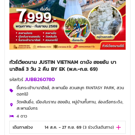
ทัวร์เวียดนาม JUSTIN VIETNAM ดานัง ฮอยอัน บา
นาฮิลล์ 3 วัน 2 คืน BY EK (พ.ค.-ก.ย. 69)
JUBB260780
รหัสทัวร์
ขึ้นกระเช้าบานาฮิลล์, สะพานมือ สวนสนุก FANTASY PARK, สวน
ดอกไม้
วัดหลินอิ๋ง, เมืองโบราณ ฮอยอัน, หมู่บ้านกั๊มทาน, ล่องเรือกระด้ง,
สะพานมังกร
4 ดาว
เดินทางช่วง
14 ส.ค. - 27 ก.ย. 69
(
3
ช่วงวันเดินทาง)