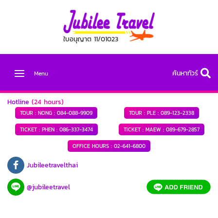
ใบอนุญาต 11/01023
ค้นหาทัวร์
Menu
Hotline
(24 hours)
TOUR : NONG :
084-088-9909
TOUR : PLE :
089-123-2338
TICKET : PHEN :
086-337-3474
TICKET : MAEW :
089-679-2857
OFFICE HOURS :
02-641-6800
Jubileetravelthai
@jubileetravel