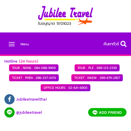
ใบอนุญาต 11/01023
ค้นหาทัวร์
Menu
Hotline
(24 hours)
TOUR : NONG :
084-088-9909
TOUR : PLE :
089-123-2338
TICKET : PHEN :
086-337-3474
TICKET : MAEW :
089-679-2857
OFFICE HOURS :
02-641-6800
Jubileetravelthai
@jubileetravel