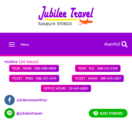
ใบอนุญาต 11/01023
ค้นหาทัวร์
Menu
Hotline
(24 hours)
TOUR : NONG :
084-088-9909
TOUR : PLE :
089-123-2338
TICKET : PHEN :
086-337-3474
TICKET : MAEW :
089-679-2857
OFFICE HOURS :
02-641-6800
Jubileetravelthai
@jubileetravel