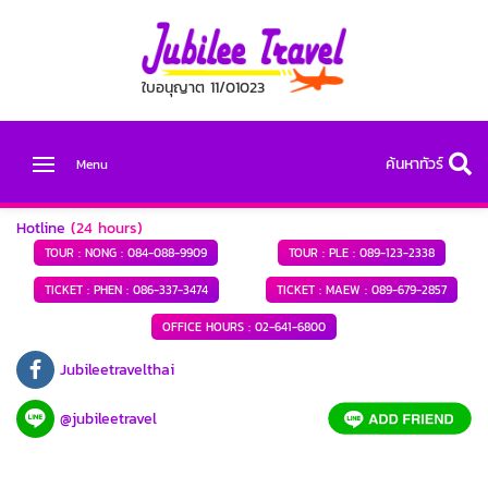
ใบอนุญาต 11/01023
ค้นหาทัวร์
Menu
Hotline
(24 hours)
TOUR : NONG :
084-088-9909
TOUR : PLE :
089-123-2338
TICKET : PHEN :
086-337-3474
TICKET : MAEW :
089-679-2857
OFFICE HOURS :
02-641-6800
Jubileetravelthai
@jubileetravel