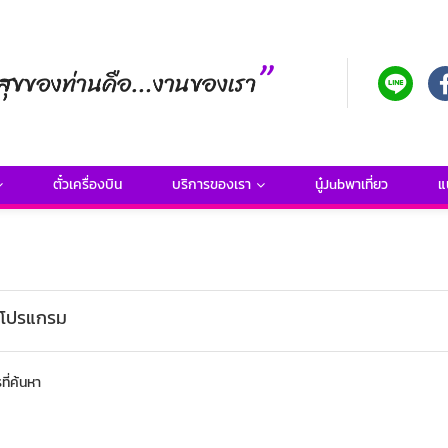
ตั๋วเครื่องบิน
บริการของเรา
นู๋Jubพาเที่ยว
แ
โปรแกรม
ี่ค้นหา