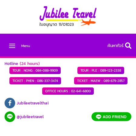
ใบอนุญาต 11/01023
ค้นหาทัวร์
Menu
Hotline
(24 hours)
TOUR : NONG :
084-088-9909
TOUR : PLE :
089-123-2338
TICKET : PHEN :
086-337-3474
TICKET : MAEW :
089-679-2857
OFFICE HOURS :
02-641-6800
Jubileetravelthai
@jubileetravel