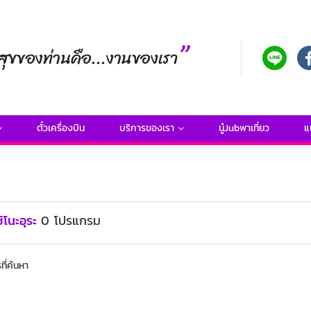
ตั๋วเครื่องบิน
บริการของเรา
นู๋Jubพาเที่ยว
แ
ชิโนะอุระ
0
โปรแกรม
ี่ค้นหา