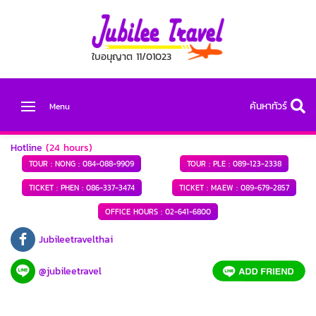
ใบอนุญาต 11/01023
ค้นหาทัวร์
Menu
Hotline
(24 hours)
TOUR : NONG :
084-088-9909
TOUR : PLE :
089-123-2338
TICKET : PHEN :
086-337-3474
TICKET : MAEW :
089-679-2857
OFFICE HOURS :
02-641-6800
Jubileetravelthai
@jubileetravel