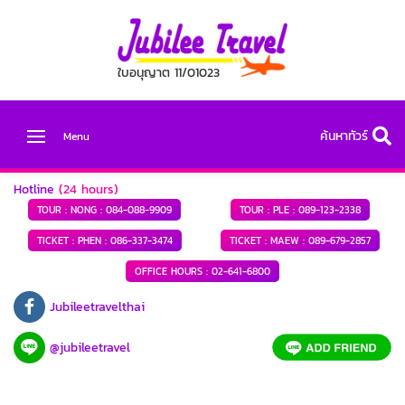
ใบอนุญาต 11/01023
ค้นหาทัวร์
Menu
Hotline
(24 hours)
TOUR : NONG :
084-088-9909
TOUR : PLE :
089-123-2338
TICKET : PHEN :
086-337-3474
TICKET : MAEW :
089-679-2857
OFFICE HOURS :
02-641-6800
Jubileetravelthai
@jubileetravel