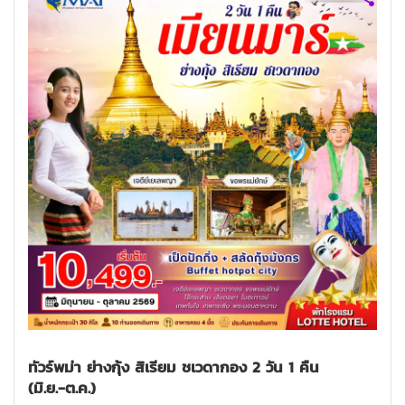
ทัวร์พม่า ย่างกุ้ง สิเรียม ชเวดากอง 2 วัน 1 คืน
(มิ.ย.-ต.ค.)