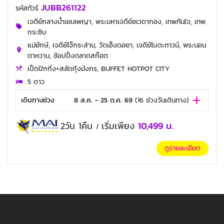
JUBB261122
รหัสทัวร์
เจดีย์กลางน้ำเยเลพญา, พระมหาเจดีย์ชเวดากอง, เทพทันใจ, เทพ
กระซิบ
แม่ยักษ์, เจดีย์ไจ๊กระส่าน, วัดเอ็งดอยา, เจดีย์โบตะทาวน์, พระนอน
ตาหวาน, ช้อปปิ้งตลาดสก๊อต
เป็ดปักกิ่ง+สลัดกุ้งมังกร, BUFFET HOTPOT CITY
5 ดาว
เดินทางช่วง
8 ส.ค. - 25 ต.ค. 69
(
16
ช่วงวันเดินทาง)
2วัน 1คืน
เริ่มเพียง
10,499
บ.
/
ดูรายละเอียด