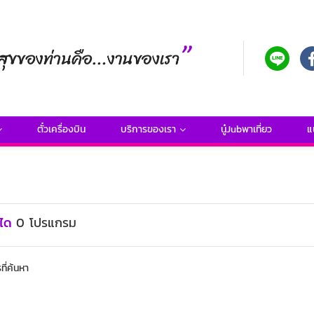
ตั๋วเครื่องบิน
บริการของเรา
นู๋Jubพาเที่ยว
แ
ิได
0
โปรแกรม
ี่ค้นหา