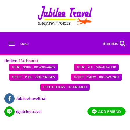
ใบอนุญาต 11/01023
ค้นหาทัวร์
Menu
Hotline
(24 hours)
TOUR : NONG :
084-088-9909
TOUR : PLE :
089-123-2338
TICKET : PHEN :
086-337-3474
TICKET : MAEW :
089-679-2857
OFFICE HOURS :
02-641-6800
Jubileetravelthai
@jubileetravel