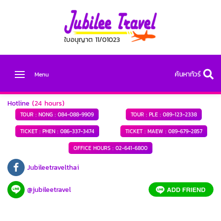
ใบอนุญาต 11/01023
ค้นหาทัวร์
Menu
Hotline
(24 hours)
TOUR : NONG :
084-088-9909
TOUR : PLE :
089-123-2338
TICKET : PHEN :
086-337-3474
TICKET : MAEW :
089-679-2857
OFFICE HOURS :
02-641-6800
Jubileetravelthai
@jubileetravel