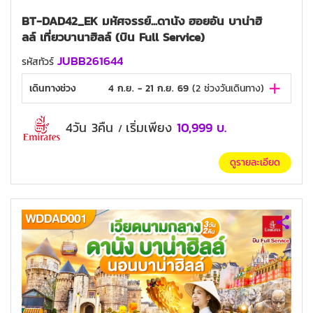
BT-DAD42_EK มหัศจรรย์...ดานัง ฮอยอัน บาน่าฮิ
ลล์ เที่ยวบานาฮิลล์ (บิน Full Service)
JUBB261644
รหัสทัวร์
เดินทางช่วง
4 ก.ย. - 21 ก.ย. 69
(
2
ช่วงวันเดินทาง)
4วัน 3คืน
เริ่มเพียง
10,999
บ.
/
ดูรายละเอียด