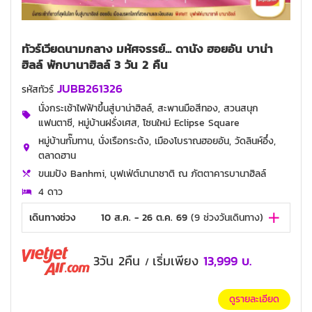
ทัวร์เวียดนามกลาง มหัศจรรย์... ดานัง ฮอยอัน บาน่า
ฮิลล์ พักบานาฮิลล์ 3 วัน 2 คืน
JUBB261326
รหัสทัวร์
นั่งกระเช้าไฟฟ้าขึ้นสู่บาน่าฮิลล์, สะพานมือสีทอง, สวนสนุก
แฟนตาซี, หมู่บ้านฝรั่งเศส, โซนใหม่ Eclipse Square
หมู่บ้านกั๊มทาน, นั่งเรือกระด้ง, เมืองโบราณฮอยอัน, วัดลินห์อึ๋ง,
ตลาดฮาน
ขนมปัง Banhmi, บุฟเฟ่ต์นานาชาติ ณ ภัตตาคารบานาฮิลล์
4 ดาว
เดินทางช่วง
10 ส.ค. - 26 ต.ค. 69
(
9
ช่วงวันเดินทาง)
3วัน 2คืน
เริ่มเพียง
13,999
บ.
/
ดูรายละเอียด