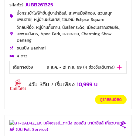
JUBB261325
รหัสทัวร์
นั่งกระเช้าไฟฟ้าขึ้นสู่บาน่าฮิลล์, สะพานมือสีทอง, สวนสนุก
แฟนตาซี, หมู่บ้านฝรั่งเศส, โซนใหม่ Eclipse Square
วัดลินห์อึ๋ง, หมู่บ้านกั๊มทาน, นั่งเรือกระด้ง, เมืองโบราณฮอยอัน,
สะพานมังกร, Apec Park, ตลาดฮาน, Charming Show
Danang
ขนมปัง Banhmi
4 ดาว
เดินทางช่วง
9 ส.ค. - 21 ก.ย. 69
(
4
ช่วงวันเดินทาง)
4วัน 3คืน
เริ่มเพียง
10,999
บ.
/
ดูรายละเอียด