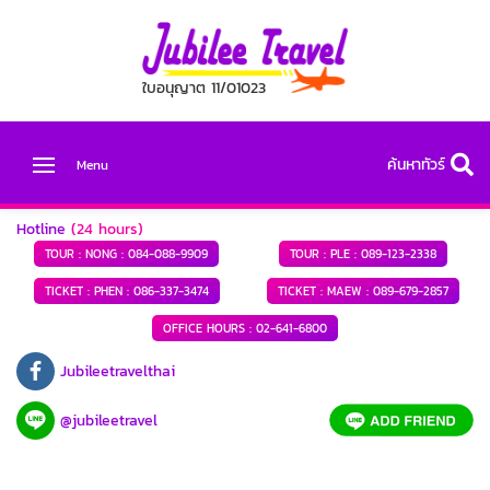
ใบอนุญาต 11/01023
ค้นหาทัวร์
Menu
Hotline
(24 hours)
TOUR : NONG :
084-088-9909
TOUR : PLE :
089-123-2338
TICKET : PHEN :
086-337-3474
TICKET : MAEW :
089-679-2857
OFFICE HOURS :
02-641-6800
Jubileetravelthai
@jubileetravel