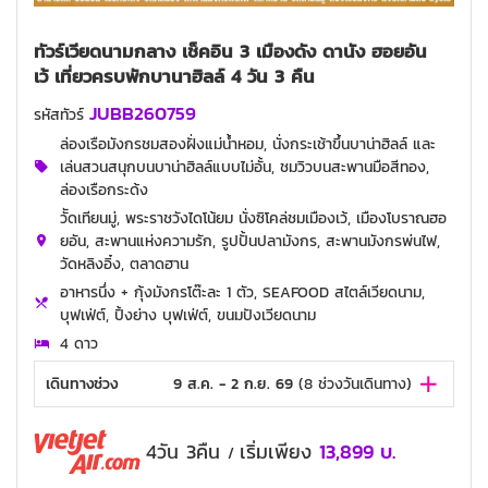
ทัวร์เวียดนามกลาง เช็คอิน 3 เมืองดัง ดานัง ฮอยอัน
เว้ เที่ยวครบพักบานาฮิลล์ 4 วัน 3 คืน
JUBB260759
รหัสทัวร์
ล่องเรือมังกรชมสองฝั่งแม่น้ำหอม, นั่งกระเช้าขึ้นบาน่าฮิลล์ และ
เล่นสวนสนุกบนบาน่าฮิลล์แบบไม่อั้น, ชมวิวบนสะพานมือสีทอง,
ล่องเรือกระด้ง
วััดเทียนมู่, พระราชวังไดโน้ยม นั่งซิโคล่ชมเมืองเว้, เมืองโบราณฮอ
ยอัน, สะพานแห่งความรัก, รูปปั้นปลามังกร, สะพานมังกรพ่นไฟ,
วัดหลิงอิ๋ง, ตลาดฮาน
อาหารนึ่ง + กุ้งมังกรโต๊ะละ 1 ตัว, SEAFOOD สไตล์เวียดนาม,
บุฟเฟ่ต์, ปิ้งย่าง บุฟเฟ่ต์, ขนมปังเวียดนาม
4 ดาว
เดินทางช่วง
9 ส.ค. - 2 ก.ย. 69
(
8
ช่วงวันเดินทาง)
4วัน 3คืน
เริ่มเพียง
13,899
บ.
/