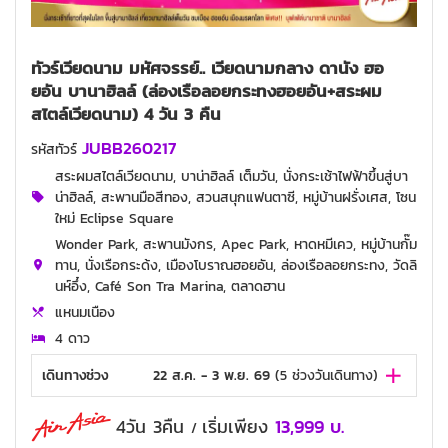
ทัวร์เวียดนาม มหัศจรรย์.. เวียดนามกลาง ดานัง ฮอ
ยอัน บานาฮิลล์ (ล่องเรือลอยกระทงฮอยอัน+สระผม
สไตล์เวียดนาม) 4 วัน 3 คืน
JUBB260217
รหัสทัวร์
สระผมสไตล์เวียดนาม, บาน่าฮิลล์ เต็มวัน, นั่งกระเช้าไฟฟ้าขึ้นสู่บา
น่าฮิลล์, สะพานมือสีทอง, สวนสนุกแฟนตาซี, หมู่บ้านฝรั่งเศส, โซน
ใหม่ Eclipse Square
Wonder Park, สะพานมังกร, Apec Park, หาดหมีเคว, หมู่บ้านกั๊ม
ทาน, นั่งเรือกระด้ง, เมืองโบราณฮอยอัน, ล่องเรือลอยกระทง, วัดลิ
นห์อึ๋ง, Café Son Tra Marina, ตลาดฮาน
แหนมเนือง
4 ดาว
เดินทางช่วง
22 ส.ค. - 3 พ.ย. 69
(
5
ช่วงวันเดินทาง)
4วัน 3คืน
เริ่มเพียง
13,999
บ.
/