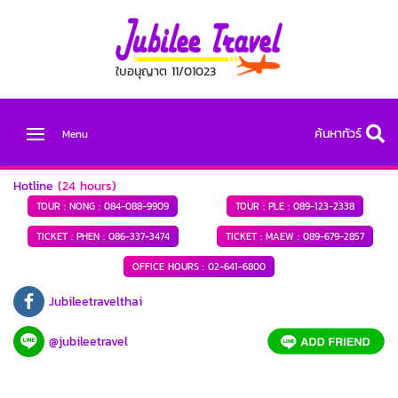
ใบอนุญาต 11/01023
ค้นหาทัวร์
Menu
Hotline
(24 hours)
TOUR : NONG :
084-088-9909
TOUR : PLE :
089-123-2338
TICKET : PHEN :
086-337-3474
TICKET : MAEW :
089-679-2857
OFFICE HOURS :
02-641-6800
Jubileetravelthai
@jubileetravel