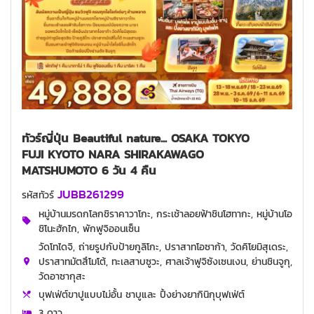
ทัวร์ญี่ปุ่น Beautiful nature... OSAKA TOKYO
FUJI KYOTO NARA SHIRAKAWAGO
MATSHUMOTO 6 วัน 4 คืน
JUBB261299
รหัสทัวร์
หมู่บ้านมรดกโลกชิราคาวาโกะ, กระเช้าลอยฟ้าชินโฮทากะ, หมู่บ้านโอ
ชิโนะฮักไก, พักฟูจิออนเซ็น
วัดโทไดจิ, ถ่ายรูปกับป้ายกูลิโกะ, ปราสาทโอซาก้า, วัดคิโยมิสุเดระ,
ปราสาทมัตสึโมโต้, ทะเลสาบซูวะ, ศาลเจ้าฟูจิซังเซนเงน, ย่านชินจูกุ,
วัดอาซากุสะ
บุฟเฟ่ต์ขาปูแบบไม่อั้น ชาบูและ ปิ้งย่างยากินิกุบุฟเฟ่ต์
3 ดาว