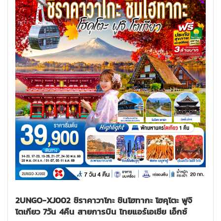
2UNGO-XJ002 ชิราคาวาโกะ ชินโฮทากะ โฮคุโตะ ฟูจิ
โตเกียว 7วัน 4คืน สายการบิน ไทยแอร์เอเชีย เอ็กซ์