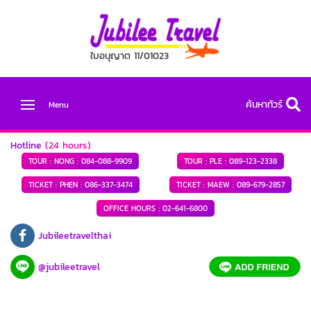
ใบอนุญาต 11/01023
ค้นหาทัวร์
Menu
Hotline
(24 hours)
TOUR : NONG :
084-088-9909
TOUR : PLE :
089-123-2338
TICKET : PHEN :
086-337-3474
TICKET : MAEW :
089-679-2857
OFFICE HOURS :
02-641-6800
Jubileetravelthai
@jubileetravel