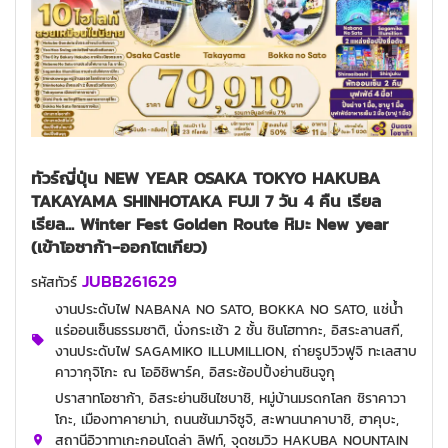
ทัวร์ญี่ปุ่น NEW YEAR OSAKA TOKYO HAKUBA
TAKAYAMA SHINHOTAKA FUJI 7 วัน 4 คืน เรียล
เรียล... Winter Fest Golden Route หิมะ New year
(เข้าโอซาก้า-ออกโตเกียว)
JUBB261629
รหัสทัวร์
งานประดับไฟ NABANA NO SATO, BOKKA NO SATO, แช่น้ำ
แร่ออนเซ็นธรรมชาติ, นั่งกระเช้า 2 ชั้น ชินโฮทากะ, อิสระลานสกี,
งานประดับไฟ SAGAMIKO ILLUMILLION, ถ่ายรูปวิวฟูจิ ทะเลสาบ
คาวากุจิโกะ ณ โออิชิพาร์ค, อิสระช้อปปิ้งย่านชินจูกุ
ปราสาทโอซาก้า, อิสระย่านชินไซบาชิ, หมู่บ้านมรดกโลก ชิราคาวา
โกะ, เมืองทาคายาม่า, ถนนซันมาจิซูจิ, สะพานนาคาบาชิ, ฮาคุบะ,
สถานีอิวาทาเกะกอนโดล่า ลิฟท์, จุดชมวิว HAKUBA NOUNTAIN