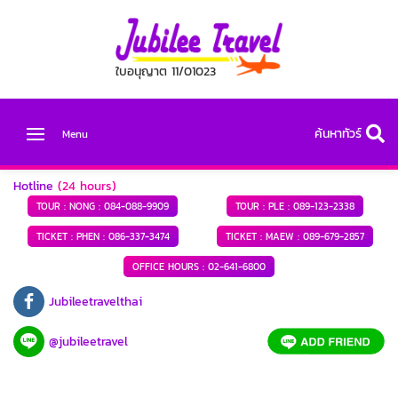
ใบอนุญาต 11/01023
ค้นหาทัวร์
Menu
Hotline
(24 hours)
TOUR : NONG :
084-088-9909
TOUR : PLE :
089-123-2338
TICKET : PHEN :
086-337-3474
TICKET : MAEW :
089-679-2857
OFFICE HOURS :
02-641-6800
Jubileetravelthai
@jubileetravel