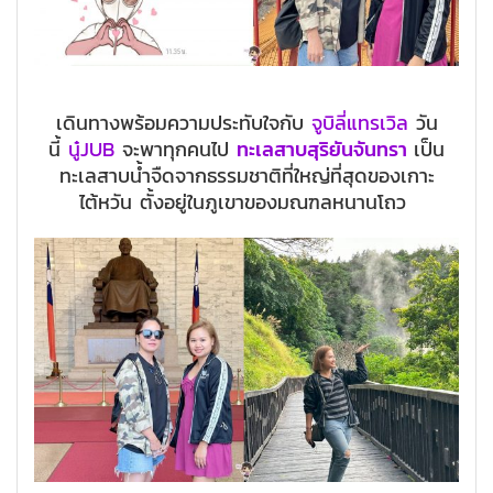
เดินทางพร้อมความประทับใจกับ
จูบิลี่แทรเวิล
วัน
นี้
นู๋JUB
จะพาทุกคนไป
ทะเลสาบสุริยันจันทรา
เป็น
ทะเลสาบน้ำจืดจากธรรมชาติที่ใหญ่ที่สุดของเกาะ
ไต้หวัน ตั้งอยู่ในภูเขาของมณฑลหนานโถว