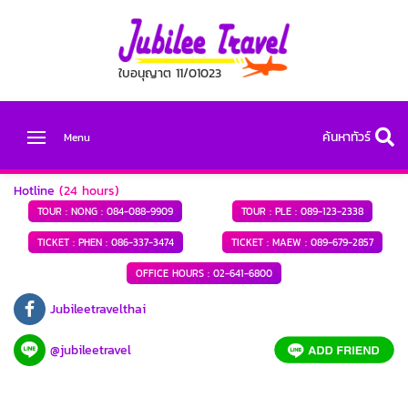
ใบอนุญาต 11/01023
ค้นหาทัวร์
Menu
Hotline
(24 hours)
TOUR : NONG :
084-088-9909
TOUR : PLE :
089-123-2338
TICKET : PHEN :
086-337-3474
TICKET : MAEW :
089-679-2857
OFFICE HOURS :
02-641-6800
Jubileetravelthai
@jubileetravel