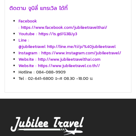
ติดตาม จูบิลี่ แทรเวิล ได้ที่
Facebook
: https://www.facebook.com/jubileetravelthai/
Youtube : https://is.gd/G3BJy3
Line :
@jubileetravel http://line.me/ti/p/%40jubileetravel
Instagram : https://www.instagram.com/jubileetravel/
Website : http://www.jubileetravelthai.com
Website : https://www.jubileetravel.co.th//
Hotline : 084-088-9909
Tel : 02-641-6800 จ-ศ 08.30 -18.00 น.