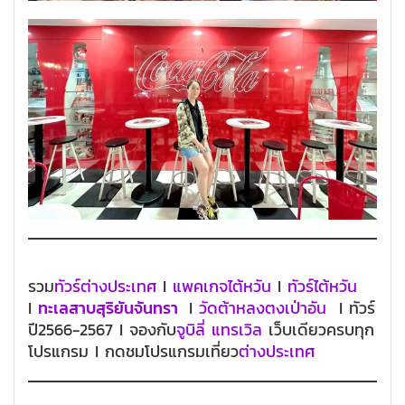
รวม
ทัวร์ต่างประเทศ
I
แพคเกจไต้หวัน
I
ทัวร์ไต้หวัน
I
ทะเลสาบสุริยันจันทรา
I
วัดต้าหลงตงเป่าอัน
I ทัวร์
ปี2566-2567 I จองกับ
จูบิลี่ แทรเวิล
เว็บเดียวครบทุก
โปรแกรม I กดชมโปรแกรมเที่ยว
ต่างประเทศ