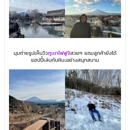
มุมถ่ายรูปเห็นวิว
ภูเขาไฟฟูจิ
สวยๆ แถมลูกค้ายังได้
แฮปปี้เล่นกับหิมะอย่างสนุกสนาน