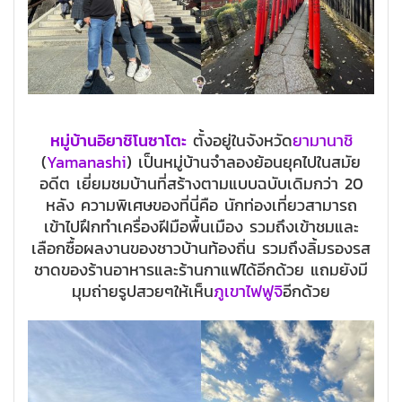
หมู่บ้านอิยาชิโนซาโตะ
ตั้งอยู่ในจังหวัด
ยามานาชิ
(
Yamanashi
) เป็นหมู่บ้านจำลองย้อนยุคไปในสมัย
อดีต เยี่ยมชมบ้านที่สร้างตามแบบฉบับเดิมกว่า 20
หลัง ความพิเศษของที่นี่คือ นักท่องเที่ยวสามารถ
เข้าไปฝึกทำเครื่องฝีมือพื้นเมือง รวมถึงเข้าชมและ
เลือกซื้อผลงานของชาวบ้านท้องถิ่น รวมถึงลิ้มรองรส
ชาดของร้านอาหารและร้านกาแฟได้อีกด้วย แถมยังมี
มุมถ่ายรูปสวยๆให้เห็น
ภูเขาไฟฟูจิ
อีกด้วย