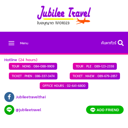
ใบอนุญาต 11/01023
ค้นหาทัวร์
Menu
Hotline
(24 hours)
TOUR : NONG :
084-088-9909
TOUR : PLE :
089-123-2338
TICKET : PHEN :
086-337-3474
TICKET : MAEW :
089-679-2857
OFFICE HOURS :
02-641-6800
Jubileetravelthai
@jubileetravel