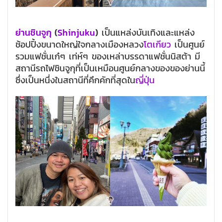
ย่านชินจูกุ
(
Shinjuku
)
เป็นแหล่งบันเทิงและแหล่ง
ช้อปปิ้งขนาดใหญ่ใจกลางเมืองหลวง
โตเกียว
เป็นศูนย์
รวมแฟชั่นเก๋ๆ เท่ห์ๆ ของเหล่าบรรดาแฟชั่นนิสต้า มี
สถานีรถไฟชินจูกุที่เป็นเหมือนศูนย์กลางของของย่านนี้
ซึ่งเป็นหนึ่งในสถานีที่คึกคักที่สุดใน
ญี่ปุ่น