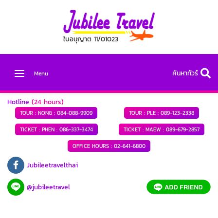
ใบอนุญาต 11/01023
ค้นหาทัวร์
Menu
Hotline
(24 hours)
TOUR : NONG :
084-088-9909
TOUR : PLE :
089-123-2338
TICKET : PHEN :
086-337-3474
TICKET : MAEW :
089-679-2857
OFFICE HOURS :
02-641-6800
Jubileetravelthai
@jubileetravel