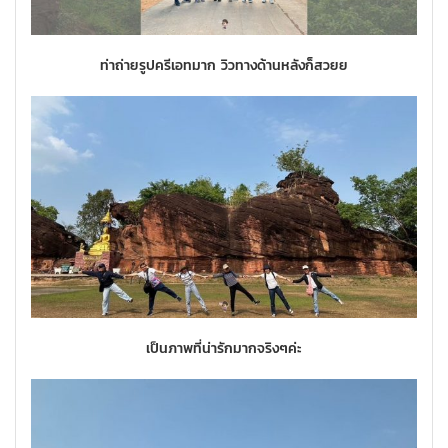
ท่าถ่ายรูปครีเอทมาก วิวทางด้านหลังก็สวยย
เป็นภาพที่น่ารักมากจริงๆค่ะ