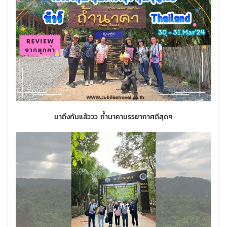
มาถึงกันแล้ววว ถ้ำนาคาบรรยากาศดีสุดๆ