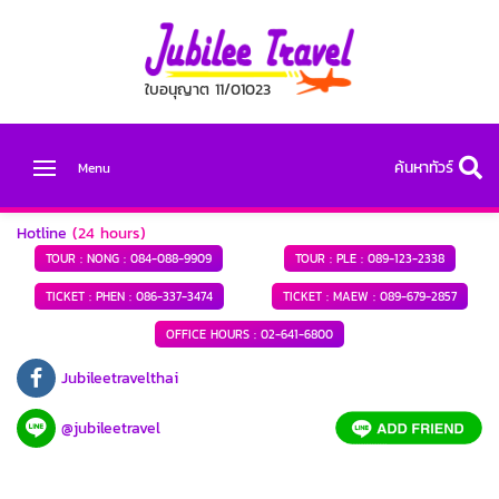
ใบอนุญาต 11/01023
ค้นหาทัวร์
Menu
Hotline
(24 hours)
TOUR : NONG :
084-088-9909
TOUR : PLE :
089-123-2338
TICKET : PHEN :
086-337-3474
TICKET : MAEW :
089-679-2857
OFFICE HOURS :
02-641-6800
Jubileetravelthai
@jubileetravel