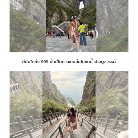
มีบันไดถึง 999 ขั้นเป็นทางเดินขึ้นไปชมถ้ำประตูสวรรค์