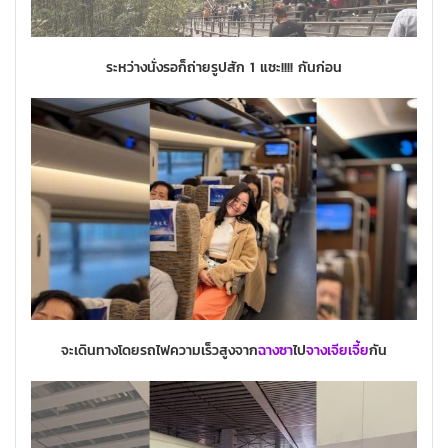
ระหว่างนั่งรอก็ถ่ายรูปสัก 1 แชะ!!!! กันก่อน
จะเดินทางโดยรถไฟความเร็วสูงจาก
ฉางซา
ไป
จางเจียเจี้ย
กัน