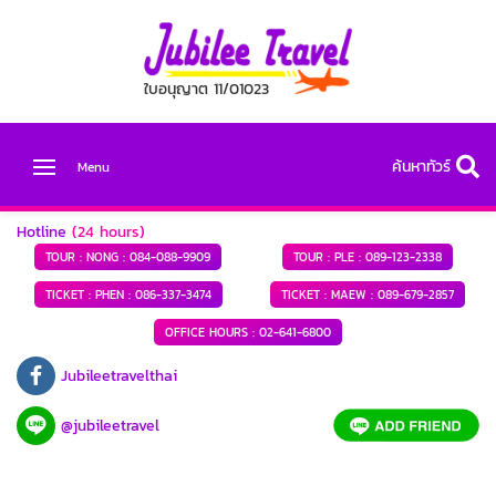
ใบอนุญาต 11/01023
ค้นหาทัวร์
Menu
Hotline
(24 hours)
TOUR : NONG :
084-088-9909
TOUR : PLE :
089-123-2338
TICKET : PHEN :
086-337-3474
TICKET : MAEW :
089-679-2857
OFFICE HOURS :
02-641-6800
Jubileetravelthai
@jubileetravel