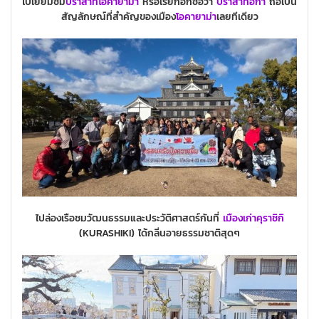
ไปเยี่ยมชม
ปราสาทโอคายาม่า
หรือเรียกอีกชื่อว่า
ปราสาทอีกา
ถือเป็น
สัญลักษณ์ที่สำคัญของเมือง
โอคายาม่า
เลยทีเดียว
ไปล่องเรือชมวัฒนธรรมและประวัติศาสตร์กันที่
เมืองเก่าคุราชิกิ
(KURASHIKI)
ได้กลิ่นอายธรรมชาติสุดๆ