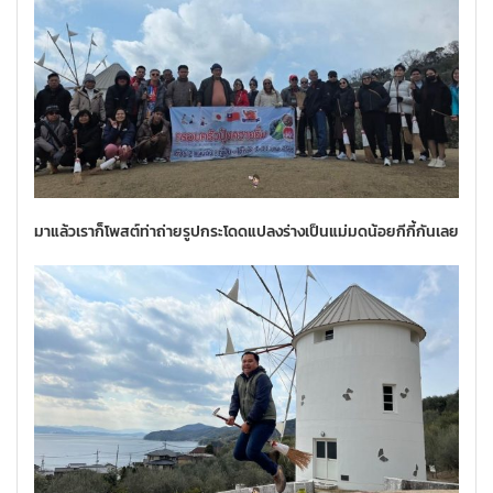
มาแล้วเราก็โพสต์ท่าถ่ายรูปกระโดดแปลงร่างเป็นแม่มดน้อยกีกี้กันเลย