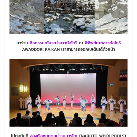
มาร่วม
กิจกรรมเต้นระบำอาวะโอโดริ
ณ
พิพิธภัณฑ์อาวะโอโดริ
AWAODORI KAIKAN เราสามารถออกไปเต้นได้ด้วยน้า
ไปต่อกันที่
ล่องเรือชมทะเลน้ำวนนารูโตะ
(NARUTO WHIRLPOOLS)