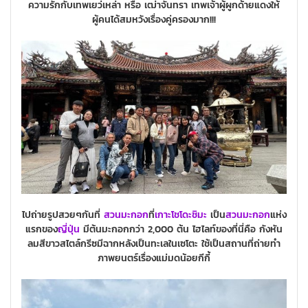
ความรักกับเทพเยว่เหล่า หรือ เฒ่าจันทรา เทพเจ้าผู้ผูกด้ายแดงให้
ผู้คนได้สมหวังเรื่องคู่ครองมาก!!!
ไปถ่ายรูปสวยๆกันที่
สวนมะกอก
ที่
เกาะโชโดะชิมะ
เป็น
สวนมะกอก
แห่ง
แรกของ
ญี่ปุ่น
มีต้นมะกอกกว่า 2,000 ต้น ไฮไลท์ของที่นี่คือ กังหัน
ลมสีขาวสไตล์กรีซมีฉากหลังเป็นทะเลในเซโตะ ใช้เป็นสถานที่ถ่ายทำ
ภาพยนตร์เรื่องแม่มดน้อยกีกี้