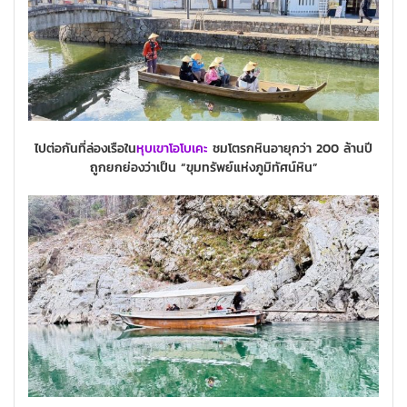
ไปต่อกันที่ล่องเรือใน
หุบเขาโอโบเคะ
ชมโตรกหินอายุกว่า 200 ล้านปี
ถูกยกย่องว่าเป็น
“ขุมทรัพย์แห่งภูมิทัศน์หิน”