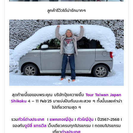
ลูกค้ารีวิวได้น่ารักมากๆ
สุดท้ายนี้ขอขอบพระคุณ บริษัทปุ๋ยควายยิ้ม
Tour Taiwan
Japan
Shikoku
4 – 11 Feb’25 มาแบ่งปันกันนะคะสวย ๆ ทั้งนั้นเลยค่าน่า
ไปเที่ยวตามสุด ๆ
รวม
ทัวร์ต่างประเทศ
I
แพคเกจ
ญี่ปุ่น
I
ทัวร์
ญี่ปุ่น
I ปี2567-2568 I
จองกับ
จูบิลี่ แทรเวิล
เว็บเดียวครบทุกโปรแกรม I กดชมโปรแกรม
เที่ยว
ต่างประเทศ