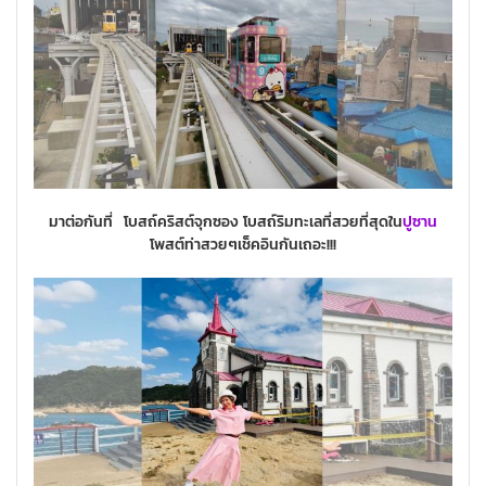
มาต่อกันที่ โบสถ์คริสต์จุกซอง โบสถ์ริมทะเลที่สวยที่สุดใน
ปูซาน
โพสต์ท่าสวยๆเช็คอินกันเถอะ!!!