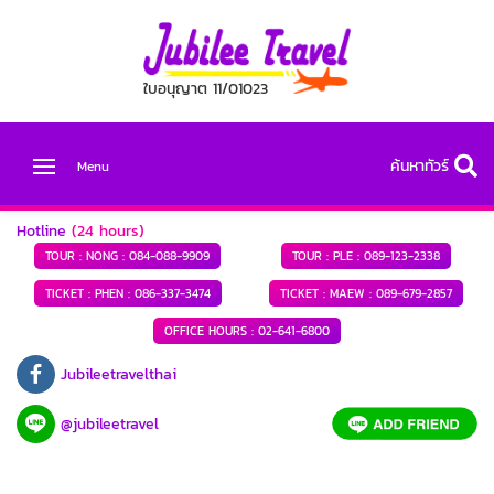
ใบอนุญาต 11/01023
ค้นหาทัวร์
Menu
Hotline
(24 hours)
TOUR : NONG :
084-088-9909
TOUR : PLE :
089-123-2338
TICKET : PHEN :
086-337-3474
TICKET : MAEW :
089-679-2857
OFFICE HOURS :
02-641-6800
Jubileetravelthai
@jubileetravel