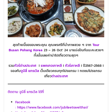
สุดท้ายนี้ขอขอบพระคุณ คุณพรศรีที่นำภาพสวย ๆ จาก
Tour
Busan
Pohang
Korea
23 – 26 Oct’ 24 มาแบ่งปันกันนะคะสวยๆ
ทั้งนั้นเลยค่าน่าไปเที่ยวตามสุดๆ
รวม
ทัวร์ต่างประเทศ
I
แพคเกจ
เกาหลี
I
ทัวร์
เกาหลี
I ปี2567-2568 I
จองกับ
จูบิลี่ แทรเวิล
เว็บเดียวครบทุกโปรแกรม I กดชมโปรแกรม
เที่ยว
ต่างประเทศ
ติดตาม จูบิลี่ แทรเวิล ได้ที่
Facebook
: https://www.facebook.com/jubileetravelthai/