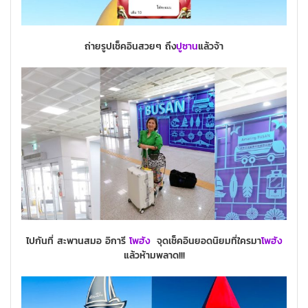
ถ่ายรูปเช็คอินสวยๆ ถึง
ปูซาน
แล้วจ้า
ไปกันที่ สะพานสมอ อิการี
โพฮัง
จุดเช็คอินยอดนิยมที่ใครมา
โพฮัง
แล้วห้ามพลาด!!!