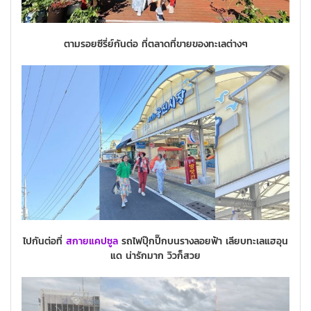
ตามรอยซีรี่ย์กันต่อ ที่ตลาดที่ขายของทะเลต่างๆ
ไปกันต่อที่
สกายแคปซูล
รถไฟปุ๊กปิ๊กบนรางลอยฟ้า เลียบทะเลแฮอุน
แด น่ารักมาก วิวก็สวย