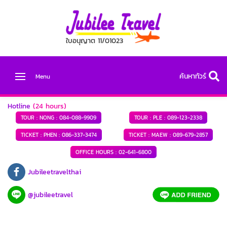
ใบอนุญาต 11/01023
ค้นหาทัวร์
Menu
Hotline
(24 hours)
TOUR : NONG :
084-088-9909
TOUR : PLE :
089-123-2338
TICKET : PHEN :
086-337-3474
TICKET : MAEW :
089-679-2857
OFFICE HOURS :
02-641-6800
Jubileetravelthai
@jubileetravel