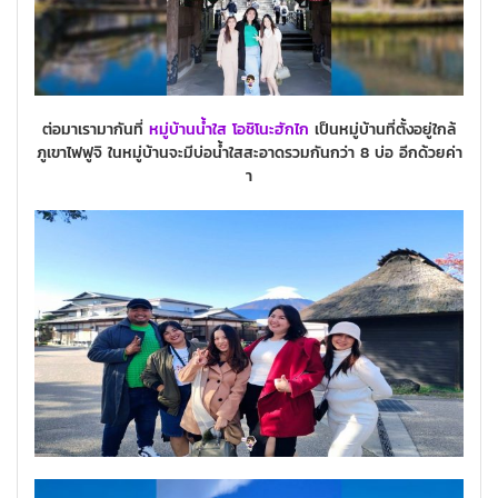
ต่อมาเรามากันที่
หมู่บ้านน้ำใส โอชิโนะฮักไก
เป็นหมู่บ้านที่ตั้งอยู่ใกล้
ภูเขาไฟฟูจิ ในหมู่บ้านจะมีบ่อน้ำใสสะอาดรวมกันกว่า 8 บ่อ อีกด้วยค่า
า