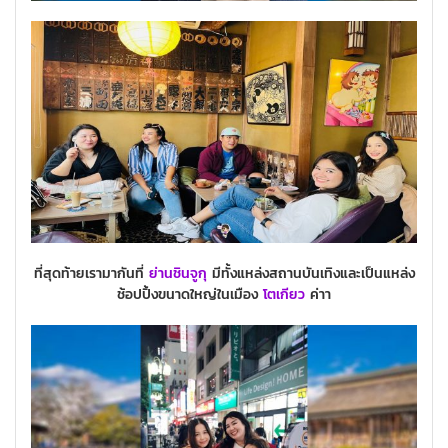
ที่สุดท้ายเรามากันที่
ย่านชินจูกุ
มีทั้งแหล่งสถานบันเทิงและเป็นแหล่ง
ช้อปปิ้งขนาดใหญ่ในเมือง
โตเกียว
ค่าา