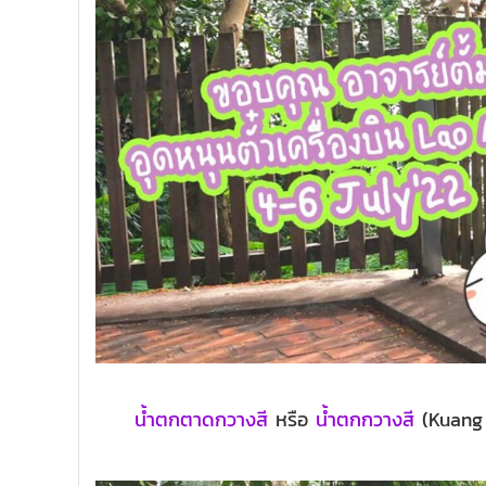
น้ำตกตาดกวางสี
หรือ
น้ำตกกวางสี
(Kuang S