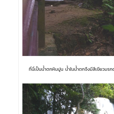
ที่นี่เป็นน้ำตกหินปูน น้ำในน้ำตกจึงมีสีเขียว