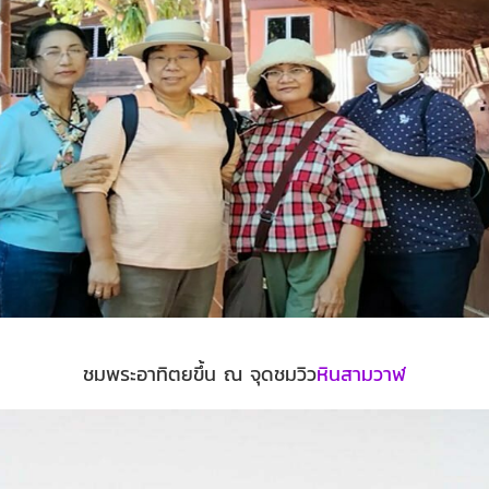
ชมพระอาทิตยขึ้น ณ จุดชมวิว
หินสามวาฬ