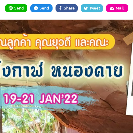
Send
Send
Share
Tweet
Mail