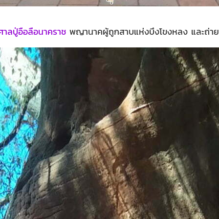
ศาลปู่อือลือนาคราช
พญานาคผู้ถูกสาบแห่งบึงโขงหลง และถ่ายร