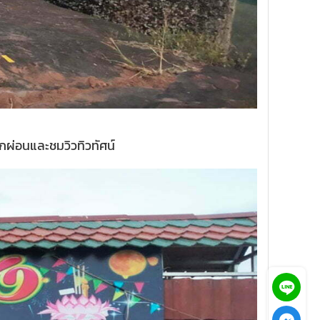
ักผ่อนและชมวิวทิวทัศน์