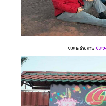
ชมและถ่ายภาพ
บึงโ