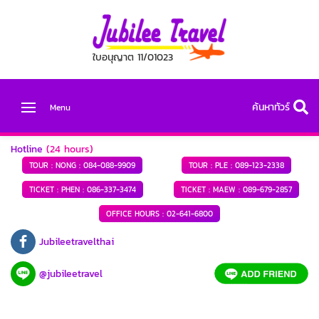
ใบอนุญาต 11/01023
ค้นหาทัวร์
Menu
Hotline
(24 hours)
TOUR : NONG :
084-088-9909
TOUR : PLE :
089-123-2338
TICKET : PHEN :
086-337-3474
TICKET : MAEW :
089-679-2857
OFFICE HOURS :
02-641-6800
Jubileetravelthai
@jubileetravel