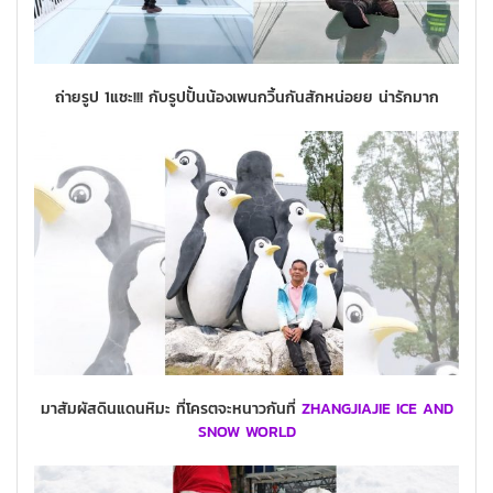
ถ่ายรูป 1แชะ!!! กับรูปปั้นน้องเพนกวิ้นกันสักหน่อยย น่ารักมาก
มาสัมผัสดินแดนหิมะ ที่โครตจะหนาวกันที่
ZHANGJIAJIE ICE AND
SNOW WORLD