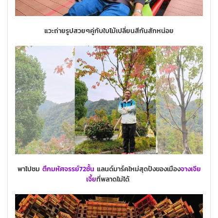
แวะถ่ายรูปสวยๆคู่กับใบไม้เปลี่ยนสีกันสักหน่อย
พาไปชม
ตึกมหัศจรรย์72ชั้น
แลนด์มาร์คใหม่สุดปังของเมือง
จางเจีย
เจี้ย
ที่พลาดไม่ได้