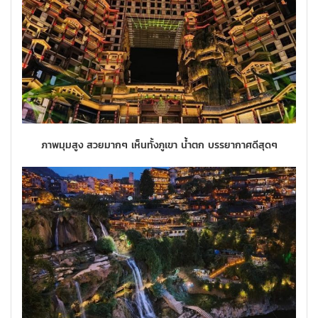
ภาพมุมสูง สวยมากๆ เห็นทั้งภูเขา น้ำตก บรรยากาศดีสุดๆ