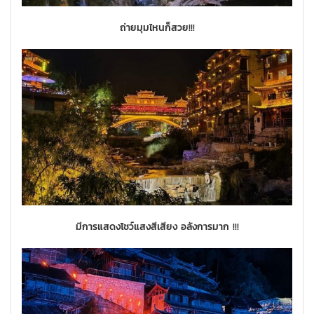
ถ่ายมุมไหนก็สวย
!!!
มีการแสดงโชว์แสงสีเสียง อลังการมาก
!!!