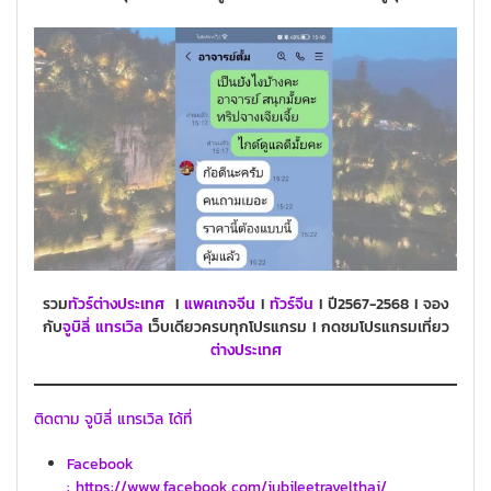
รวม
ทัวร์ต่างประเทศ
I
แพคเกจ
จีน
I
ทัวร์
จีน
I ปี2567-2568 I จอง
กับ
จูบิลี่ แทรเวิล
เว็บเดียวครบทุกโปรแกรม I กดชมโปรแกรมเที่ยว
ต่างประเทศ
ติดตาม จูบิลี่ แทรเวิล ได้ที่
Facebook
: https://www.facebook.com/jubileetravelthai/