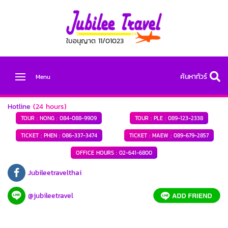
ใบอนุญาต 11/01023
ค้นหาทัวร์
Menu
Hotline
(24 hours)
TOUR : NONG :
084-088-9909
TOUR : PLE :
089-123-2338
TICKET : PHEN :
086-337-3474
TICKET : MAEW :
089-679-2857
OFFICE HOURS :
02-641-6800
Jubileetravelthai
@jubileetravel