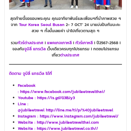
สุดท้ายนี้ขอขอบพระคุณ คุณอาทิยาพันธ์และเพื่อนๆที่นำภาพสวย ๆ
จาก
Tour
Korea
Seoul Busan
2- 7 OCT’ 24 มาแบ่งปันกันนะคะ
สวย ๆ ทั้งนั้นเลยค่า น่าไปเที่ยวตามสุด ๆ
รวม
ทัวร์ต่างประเทศ
I
แพคเกจ
เกาหลี
I
ทัวร์
เกาหลี
I ปี2567-2568 I
จองกับ
จูบิลี่ แทรเวิล
เว็บเดียวครบทุกโปรแกรม I กดชมโปรแกรม
เที่ยว
ต่างประเทศ
ติดตาม จูบิลี่ แทรเวิล ได้ที่
Facebook
: https://www.facebook.com/jubileetravelthai/
Youtube : https://is.gd/G3BJy3
Line :
@jubileetravel http://line.me/ti/p/%40jubileetravel
Instagram : https://www.instagram.com/jubileetravel/
Website : http://www.jubileetravelthai.com
Website : https://www.jubileetravel.co.th//