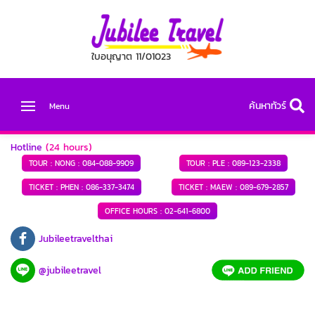
ใบอนุญาต 11/01023
ค้นหาทัวร์
Menu
Hotline
(24 hours)
TOUR : NONG :
084-088-9909
TOUR : PLE :
089-123-2338
TICKET : PHEN :
086-337-3474
TICKET : MAEW :
089-679-2857
OFFICE HOURS :
02-641-6800
Jubileetravelthai
@jubileetravel