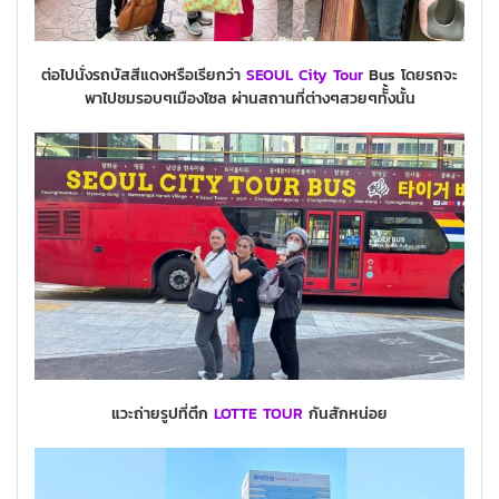
ต่อไปนั่งรถบัสสีแดงหรือเรียกว่า
SEOUL City
Tour
Bus โดยรถจะ
พาไปชมรอบๆเมืองโซล ผ่านสถานที่ต่างๆสวยๆทัั้งนั้น
แวะถ่ายรูปที่ตึก
LOTTE TOUR
กันสักหน่อย