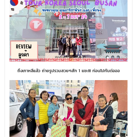
ถึงเกาหลีแล้ว ถ่ายรูปรวมสวยๆสัก 1 แชะ!!! ก่อนไปกันต่อออ