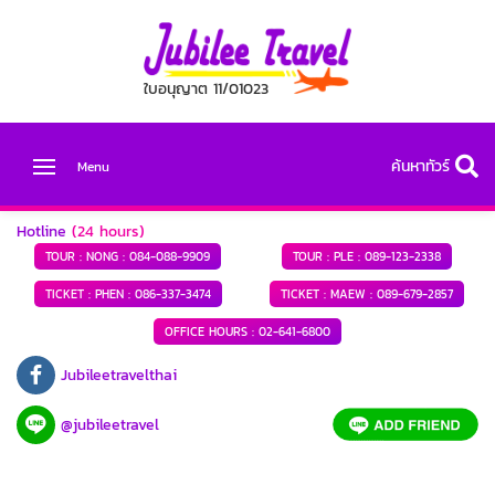
ใบอนุญาต 11/01023
ค้นหาทัวร์
Menu
Hotline
(24 hours)
TOUR : NONG :
084-088-9909
TOUR : PLE :
089-123-2338
TICKET : PHEN :
086-337-3474
TICKET : MAEW :
089-679-2857
OFFICE HOURS :
02-641-6800
Jubileetravelthai
@jubileetravel