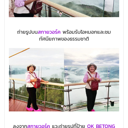
ถ่ายรูปบน
สกายวอร์ค
พร้อมรับไอหมอกและชม
ทัศนียภาพของธรรมชาติ
ลงจาก
สกายวอร์ค
แวะถ่ายรูปที่ป้าย
OK BETONG