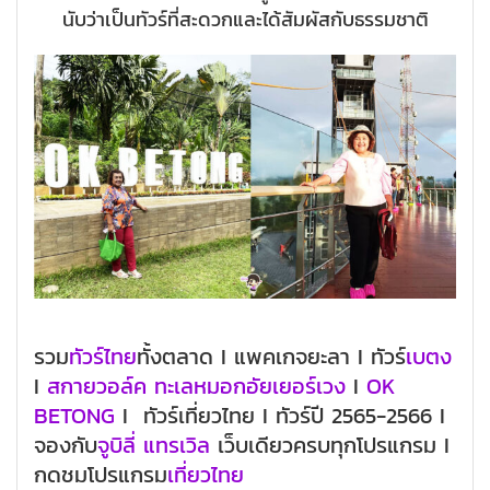
นับว่าเป็นทัวร์ที่สะดวกและได้สัมผัสกับธรรมชาติ
รวม
ทัวร์ไทย
ทั้งตลาด I แพคเกจยะลา I ทัวร์
เบตง
I
สกายวอล์ค ทะเลหมอกอัยเยอร์เวง
I
OK
BETONG
I ทัวร์เที่ยวไทย I ทัวร์ปี 2565-2566 I
จองกับ
จูบิลี่ แทรเวิล
เว็บเดียวครบทุกโปรแกรม I
กดชมโปรแกรม
เที่ยวไทย