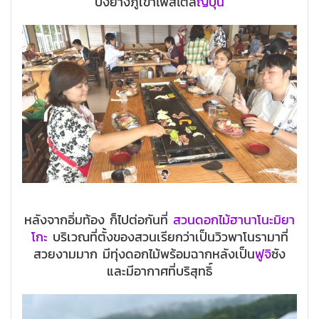
ปิ้งย่างภูเขาไฟสไตล์
ญี่ปุ่น
หลังจากอิ่มท้อง ก็ไปต่อกันที่
สวนดอกไม้ฮานาโนะมิยา
โกะ
บริเวณที่ตั้งของสวนเรียกว่าเป็นวิวพาโนรามาที่
สวยงามมาก มีทุ่งดอกไม้พร้อมฉากหลังเป็น
ฟูจิ
ซัง
และมีอากาศที่บริสุทธิ์