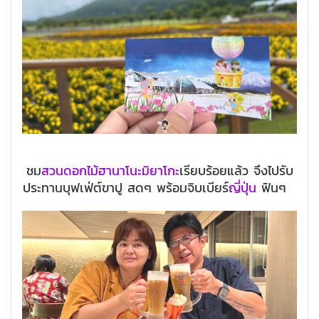
ชม
สวนดอกไม้ฮานาโนะมิยาโกะ
เรียบร้อยแล้ว จึงไปรับ
ประทานบุฟเฟ่ต์ขาปู สดๆ พร้อมจิบเบียร์
ญี่ปุ่น
ฟินๆ