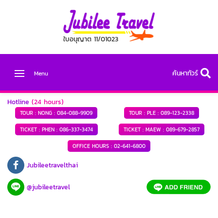
ใบอนุญาต 11/01023
ค้นหาทัวร์
Menu
Hotline
(24 hours)
TOUR : NONG :
084-088-9909
TOUR : PLE :
089-123-2338
TICKET : PHEN :
086-337-3474
TICKET : MAEW :
089-679-2857
OFFICE HOURS :
02-641-6800
Jubileetravelthai
@jubileetravel