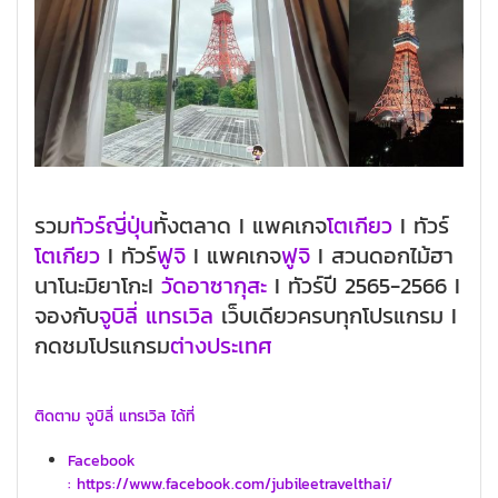
รวม
ทัวร์ญี่ปุ่น
ทั้งตลาด I แพคเกจ
โตเกียว
I ทัวร์
โตเกียว
I ทัวร์
ฟูจิ
I แพคเกจ
ฟูจิ
I สวนดอกไม้ฮา
นาโนะมิยาโกะI
วัดอาซากุสะ
I ทัวร์ปี 2565-2566 I
จองกับ
จูบิลี่ แทรเวิล
เว็บเดียวครบทุกโปรแกรม I
กดชมโปรแกรม
ต่างประเทศ
ติดตาม จูบิลี่ แทรเวิล ได้ที่
Facebook
: https://www.facebook.com/jubileetravelthai/