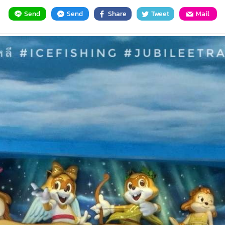
Send
Send
Share
Tweet
Mail