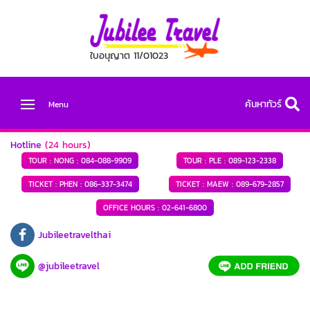
ใบอนุญาต 11/01023
ค้นหาทัวร์
Menu
Hotline
(24 hours)
TOUR : NONG :
084-088-9909
TOUR : PLE :
089-123-2338
TICKET : PHEN :
086-337-3474
TICKET : MAEW :
089-679-2857
OFFICE HOURS :
02-641-6800
Jubileetravelthai
@jubileetravel