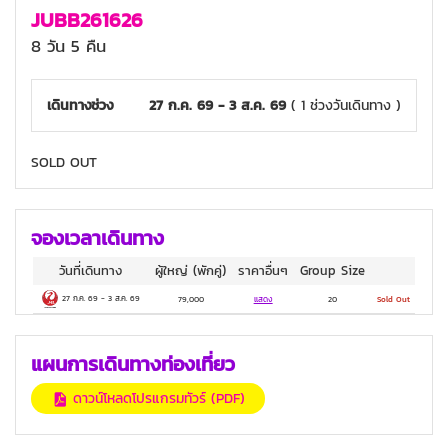
JUBB261626
Kuru Kuru Naruto Roadside Station, หุบ
8 วัน 5 คืน
เขาอิยะ, สะพานเถาวัลย์คาซึระบาชิ, น้ำตกบิวะ,
โดโกะออนเซ็น หนึ่งในน้ำพุร้อน ที่เก่าแก่ที่สุดใน
เดินทางช่วง
27 ก.ค. 69 - 3 ส.ค. 69
( 1 ช่วงวันเดินทาง )
ญี่ปุ่นอายุกว่า 3000 ปี, นาฬิกาบอทจัง คาระคุ
ริ, ถนนช็อปปิ้งโดโกะ, ศาลเจ้าอาซานิวะ, จุดชม
วิวและแช่เท้า, เมืองเก่าคุราชิกิ, ปราสาทโอคายา
SOLD OUT
มะ (ปราสาท อีกา), สวนญี่ปุ่นโคราคุเอ็น, สวน
Kobe Fruit Flower Park Ozo, หอคอยแห่ง
โกเบ, ปราสาทโอซาก้า, ตลาดปลาคุโระมง, เมือง
จองเวลาเดินทาง
อุจิ เมืองแห่งชาเขียว, ถนนชาเขียวโอโมเตะซัน
วันที่เดินทาง
ผู้ใหญ่
(พักคู่)
ราคาอื่นๆ
Group Size
โด, วัดเบียวโดอิน (มรดกโลก), AEON MALL, ริ
27 ก.ค. 69
-
3 ส.ค. 69
79,000
แสดง
20
Sold Out
งกุ พรีเมียม เอาท์เล็ทส์
เมนูจานเด็ด ไก่ติดกระดูก (Chicken with
แผนการเดินทางท่องเที่ยว
Bone), ลิ้มลองบุฟเฟ่ต์ขาปู
ดาวน์โหลดโปรแกรมทัวร์ (PDF)
4 ดาว