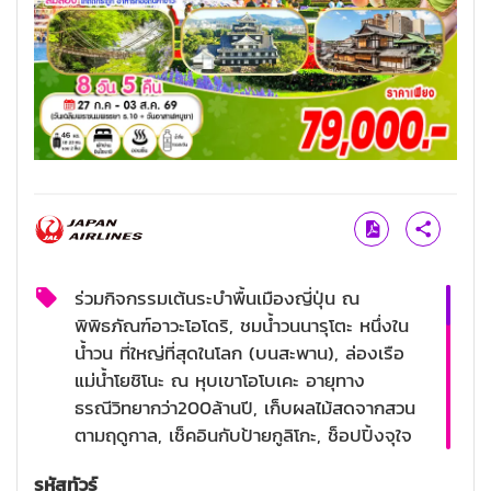
ร่วมกิจกรรมเต้นระบำพื้นเมืองญี่ปุ่น ณ
พิพิธภัณฑ์อาวะโอโดริ, ชมน้ำวนนารุโตะ หนึ่งใน
น้ำวน ที่ใหญ่ที่สุดในโลก (บนสะพาน), ล่องเรือ
แม่น้ำโยชิโนะ ณ หุบเขาโอโบเคะ อายุทาง
ธรณีวิทยากว่า200ล้านปี, เก็บผลไม้สดจากสวน
ตามฤดูกาล, เช็คอินกับป้ายกูลิโกะ, ช็อปปิ้งจุใจ
ณ ย่านชินไชบาชิ, ชินเซไกย่านญี่ปุ่นห้ามพลาด!,
รหัสทัวร์
อาบน้ำแร่แช่ออนเซ็น