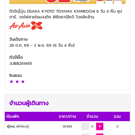
ทัวร์ญี่ปุ่น OSAKA KYOTO TOYAMA KAMIKOCHI 6 วัน 4 คืน ซุป
ตาร์.. รถไฟสายโรแมนติก พิชิตคามิโคจิ วิวหลักล้าน
วันเดินทาง
28 ต.ค. 69
-
2 พ.ย. 69
(
6 วัน 4 คืน
)
ทัวร์โค๊ด
JUBB261465
โรงแรม
จำนวนผู้เดินทาง
ห้องพัก
ราคา/ท่าน
จำนวน
รวม
ผู้ใหญ่
(พักห้องคู่)
38,888
0