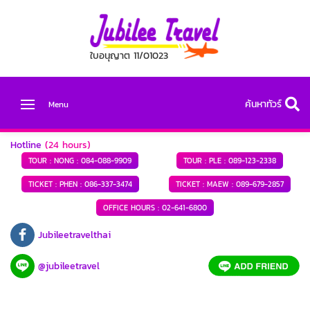
ใบอนุญาต 11/01023
ค้นหาทัวร์
Menu
Hotline
(24 hours)
TOUR : NONG :
084-088-9909
TOUR : PLE :
089-123-2338
TICKET : PHEN :
086-337-3474
TICKET : MAEW :
089-679-2857
OFFICE HOURS :
02-641-6800
Jubileetravelthai
@jubileetravel