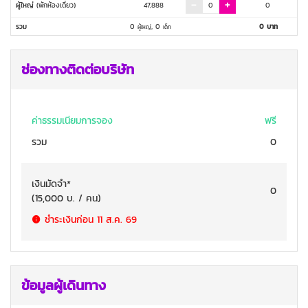
ผู้ใหญ่
(พักห้องเดี่ยว)
47,888
0
รวม
0
,
0
0
บาท
ผู้ใหญ่
เด็ก
ช่องทางติดต่อบริษัท
ค่าธรรมเนียมการจอง
ฟรี
รวม
0
เงินมัดจำ
*
0
(
15,000
บ. / คน
)
ชำระเงินก่อน
11 ส.ค. 69
ข้อมูลผู้เดินทาง