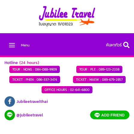
ใบอนุญาต 11/01023
ค้นหาทัวร์
Menu
Hotline
(24 hours)
TOUR : NONG :
084-088-9909
TOUR : PLE :
089-123-2338
TICKET : PHEN :
086-337-3474
TICKET : MAEW :
089-679-2857
OFFICE HOURS :
02-641-6800
Jubileetravelthai
@jubileetravel