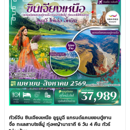
ทัวร์จีน ซินเจียงเหนือ อูรูมูฉี แกรนด์แคนยอนตู๋ซาน
จื่อ ทะเลสาบไซลี่มู่ ทุ่งหญ้านาราถี 6 วัน 4 คืน ทัวร์