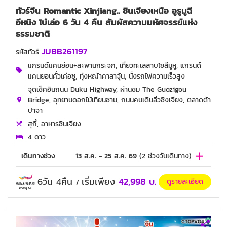
ทัวร์จีน Romantic Xinjiang.. ซินเจียงเหนือ อูรูมูฉี
อีหนิง โบ๋เล่อ 6 วัน 4 คืน สัมผัสความมหัศจรรย์แห่ง
ธรรมชาติ
JUBB261197
รหัสทัวร์
แกรนด์แคนย่อน+สะพานกระจก, เที่ยวทะเลสาบไซลีมูหู, แกรนด์
แคนยอนคั่วเค่อซู, ทุ่งหญ้าคาลาจุ้น, นั่งรถไฟความเร็วสูง
จุดเช็คอินถนน Duku Highway, ผ่านชม The Guozigou
Bridge, อุทยานดอกไม้เทียนซาน, ถนนคนเดินลิ่วซิงเจียง, ตลาดต้า
ปาจา
สุกี้, อาหารซินเจียง
4 ดาว
เดินทางช่วง
13 ส.ค. - 25 ส.ค. 69
(
2
ช่วงวันเดินทาง)
6วัน 4คืน
เริ่มเพียง
42,998
บ.
ดูรายละเอียด
/