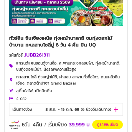
ทัวร์จีน ซินเจียงเหนือ ทุ่งหญ้านาลาถี ชมทุ่งดอกไม้
ป่าบาน ทะเลสาบไซลี่มู่ 6 วัน 4 คืน บิน UQ
JUBB261311
รหัสทัวร์
แกรนด์แคนยอนตู้ซานจื่อ, สะพานกระจกลอยฟ้า, ทุ่งหญ้านาลาดี,
ชมทุ่งดอกไม้ป่า, นั่งรถไฟความเร็วสูง
ทะเลสาบไซลี่ ทุ่งหญ้าให้ซี, ผ่านชม สะพานทั่วซื้อโกว, ถนนหลิวซิน
เจียง, ตลาดต้าปาจา Grand Bazaar
สุกี้หม้อไฟ, เป็ดปักกิ่ง
4 ดาว
เดินทางช่วง
8 ส.ค. - 15 ต.ค. 69
(
6
ช่วงวันเดินทาง)
6วัน 4คืน
เริ่มเพียง
39,999
บ.
ดูรายละเอียด
/