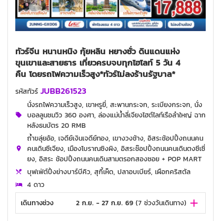
ทัวร์จีน หนานหนิง กุ้ยหลิน หยางซั่ว ดินแดนแห่ง
ขุนเขาและสายธาร เที่ยวครบจบทุกไฮไลท์ 5 วัน 4
คืน โดยรถไฟความเร็วสูง*ทัวร์ไม่ลงร้านรัฐบาล*
JUBB261523
รหัสทัวร์
นั่งรถไฟความเร็วสูง, เขาหรูยี่, สะพานกระจก, ระเบียงกระจก, นั่ง
บอลลูนชมวิว 360 องศา, ล่องแม่น้ำลี่เจียงไฮต์ไลท์เรือลำใหญ่ ฉาก
หลังธนบัตร 20 RMB
ถ้ำขลุ่ยอ้อ, เจดีย์เงินเจดีย์ทอง, เขางวงช้าง, อิสระช้อปปิ้งถนนคน
คนเดินซีเจียง, เมืองโบราณซิงผิง, อิสระช๊อปปิ้งถนนคนเดินตงซีเซี่
ยง, อิสระ ช้อปปิ้งถนนคนเดินสามตรอกสองซอย + POP MART
บุฟเฟ่ต์ปิ้งย่างบาร์บีคิว, สุกี้เห็ด, ปลาอบเบียร์, เผือกคริสตัล
4 ดาว
เดินทางช่วง
2 ก.ย. - 27 ก.ย. 69
(
7
ช่วงวันเดินทาง)