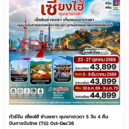
ทัวร์จีน เซี่ยงไฮ้ ซ่างเหรา หุบเขาเทวดา 5 วัน 4 คืน
บินการบินไทย (TG) Oct-Dec'26