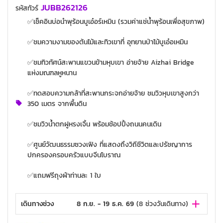
JUBB262126
รหัสทัวร์
✅เช็คอินบ่อนำพุร้อนบูเอ๋อร์เหมิน (รวมค่าแช่น้ำพุร้อนเพื่อสุขภาพ)
✅ชมความงามของต้นไม้และทิวเขาที่ อุทยานป่าไม้บูเอ๋อเหมิน
✅ชมทิวทัศน์สะพานแขวนข้ามหุบเขา อ่ายจ้าย Aizhai Bridge
แห่งมณฑลหูหนาน
✅ทดสอบความกล้าที่สะพานกระจกอ่ายจ้าย ชมวิวหุบเขาสูงกว่า
350 เมตร จากพื้นดิน
✅ชมวิวน้ำตกฝูหรงเจิ้น พร้อมช้อปปิ้งถนนคนเดิน
✅ศูนย์วัฒนธรรมซวงเฟิง ที่แสดงถึงวิถีชีวิตและปรัชญาการ
ปกครองครอบครัวแบบจีนโบราณ
✅แถมฟรีถุงผ้าท่านละ 1 ใบ
เดินทางช่วง
8 ก.ย. - 19 ธ.ค. 69
(
8
ช่วงวันเดินทาง)