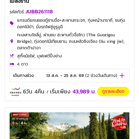
ไม่ลงร้าน
JUBB261118
รหัสทัวร์
แกรนด์แคนยอนตู๋ซานจื่อ+สะพานกระจก, ทุ่งหญ้านาราถี, ชมทุ่ง
ดอกไม้ป่า, นั่งรถไฟสู่อูรูมูฉี
ทะเลสาบไซลี่มู่, ผ่านชม สะพานกั่วจื่อโกว (The Guozigou
Bridge), ทุ่งดอกไม้เทียนซาน, ถนนหลิวซิงเจียง (liu xing jie),
ตลาดต้าปาจา
สุกี้หม้อไฟ, บุฟเฟต์ปิ้งย่าง
4 ดาว
เดินทางช่วง
13 ส.ค. - 25 ส.ค. 69
(
2
ช่วงวันเดินทาง)
6วัน 4คืน
เริ่มเพียง
43,989
บ.
ดูรายละเอียด
/