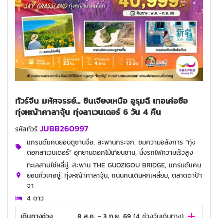
ทัวร์จีน มหัศจรรย์... ซินเจียงเหนือ อูรุมฉี เทอเค่อซือ
ทุ่งหญ้าคาลาจุ้น ทุ่งลาเวนเดอร์ 6 วัน 4 คืน
JUBB260997
รหัสทัวร์
แกรนด์แคนยอนตูซานจื่อ, สะพานกระจก, ชมความอลังการ “ทุ่ง
ดอกลาเวนเดอร์” อุทยานดอกไม้เทียนซาน, นั่งรถไฟความเร็วสูง
ทะเลสาบไซ่หลี่มู่, สะพาน THE GUOZIGOU BRIDGE, แกรนด์แคน
ยอนคั่วเคอซู่, ทุ่งหญ้าคาลาจุ้น, ถนนคนเดินหกเหลี่ยม, ตลาดตาป้า
จา
4 ดาว
เดินทางช่วง
8 ส.ค. - 3 ก.ย. 69
(
4
ช่วงวันเดินทาง)