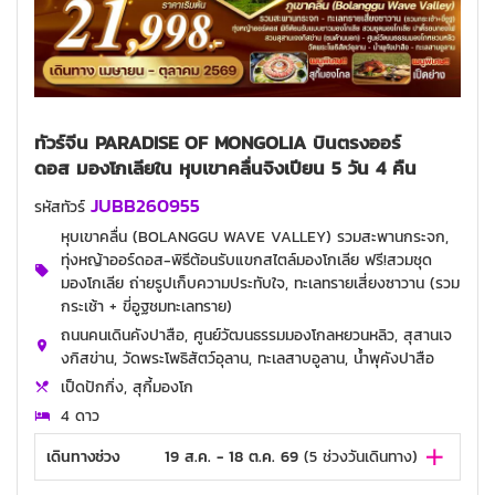
ทัวร์จีน PARADISE OF MONGOLIA บินตรงออร์
ดอส มองโกเลียใน หุบเขาคลื่นจิงเปียน 5 วัน 4 คืน
JUBB260955
รหัสทัวร์
หุบเขาคลื่น (BOLANGGU WAVE VALLEY) รวมสะพานกระจก,
ทุ่งหญ้าออร์ดอส-พิธีต้อนรับแขกสไตล์มองโกเลีย ฟรี!สวมชุด
มองโกเลีย ถ่ายรูปเก็บความประทับใจ, ทะเลทรายเสี่ยงซาวาน (รวม
กระเช้า + ขี่อูฐชมทะเลทราย)
ถนนคนเดินคังปาสือ, ศูนย์วัฒนธรรมมองโกลหยวนหลิว, สุสานเจ
งกิสข่าน, วัดพระโพธิสัตว์อุลาน, ทะเลสาบอูลาน, นํ้าพุคังปาสือ
เป็ดปักกิ่ง, สุกี้มองโก
4 ดาว
เดินทางช่วง
19 ส.ค. - 18 ต.ค. 69
(
5
ช่วงวันเดินทาง)