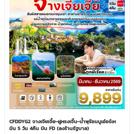
CFDDYG2 จางเจียเจี้ย-ฝูหรงเจิ้น-น้ำพุร้อนบูเอ๋อร์เห
มิน 5 วัน 4คืน บิน FD (ลงร้านรัฐบาล)