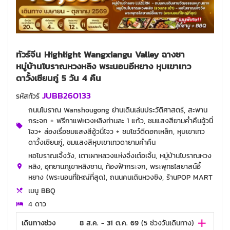
ทัวร์จีน Highlight Wangxiangu Valley ฉางซา
หมู่บ้านโบราณหวงหลิง พระนอนอีหยาง หุบเขาเทว
ดาวั้งเซียนกู่ 5 วัน 4 คืน
JUBB260133
รหัสทัวร์
ถนนโบราณ Wanshougong ย่านเดินเล่นประวัติศาสตร์, สะพาน
กระจก + ฟรีกาแฟหวงหลิงท่านละ 1 แก้ว, ชมแสงสียามค่ำคืนอู้วนี่
โจว+ ล่องเรื่อชมแสงสีอู้วนี่โจว + ชมโชว์ตีดอกเหล็ก, หุบเขาเทว
ดาวั้งเซียนกู่, ชมแสงสีหุบเขาเทวดายามค่ำคืน
หอโบราณเจิ้งวัง, เตาเผาหลวงแห่งจิ่งเต๋อเจิ้น, หมู่บ้านโบราณหวง
หลิง, อุทยานภเูขาหลิงซาน, ท้องฟ้ากระจก, พระพุทธไสยาสน์อี้
หยาง (พระนอนที่ใหญ่ที่สุด), ถนนคนเดินหวงซิง, ร้านPOP MART
เมนู BBQ
4 ดาว
เดินทางช่วง
8 ส.ค. - 31 ต.ค. 69
(
5
ช่วงวันเดินทาง)