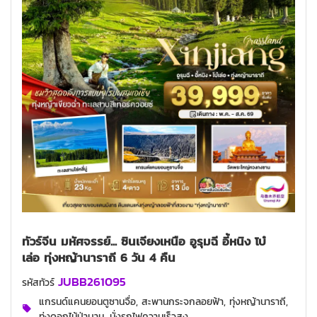
ทัวร์จีน มหัศจรรย์... ซินเจียงเหนือ อูรุมฉี อี้หนิง โบ๋
เล่อ ทุ่งหญ้านาราถี 6 วัน 4 คืน
JUBB261095
รหัสทัวร์
แกรนด์แคนยอนตูซานจื่อ, สะพานกระจกลอยฟ้า, ทุ่งหญ้านาราถี,
ทุ่งดอกไม้ป่าบาน, นั่งรถไฟความเร็วสูง