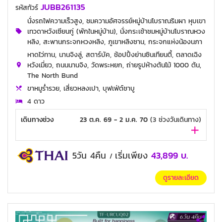
JUBB261135
รหัสทัวร์
นั่งรถไฟความเร็วสูง, ชมความอัศจรรย์หมู่บ้านโบราณริมผา หุบเขา
เทวดาหวังเซียนกู่ (พักในหมู่บ้าน), นั่งกระเช้าชมหมู่บ้านโบราณหวง
หลิง, สะพานกระจกหวงหลิง, ภูเขาหลิงซาน, กระจกแห่งน้องนภา
หาดไว่ทาน, นานจิงลู่, สตาร์บัค, ช้อปปิ้งย่านซินเทียนตี้, ตลาดเฉิง
หวังเมี่ยว, ถนนนานจิง, วัดพระหยก, ถ่ายรูปห้างต้นไม้ 1000 ต้น,
The North Bund
ขาหมูร่ำรวย, เสี่ยวหลงเปา, บุฟเฟ่ต์ชาบู
4 ดาว
เดินทางช่วง
23 ต.ค. 69 - 2 ม.ค. 70
(
3
ช่วงวันเดินทาง)
5วัน 4คืน
เริ่มเพียง
43,899
บ.
/
ดูรายละเอียด