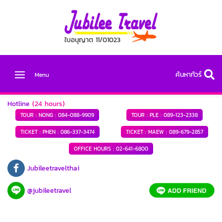
ใบอนุญาต 11/01023
ค้นหาทัวร์
Menu
Hotline
(24 hours)
TOUR : NONG :
084-088-9909
TOUR : PLE :
089-123-2338
TICKET : PHEN :
086-337-3474
TICKET : MAEW :
089-679-2857
OFFICE HOURS :
02-641-6800
Jubileetravelthai
@jubileetravel