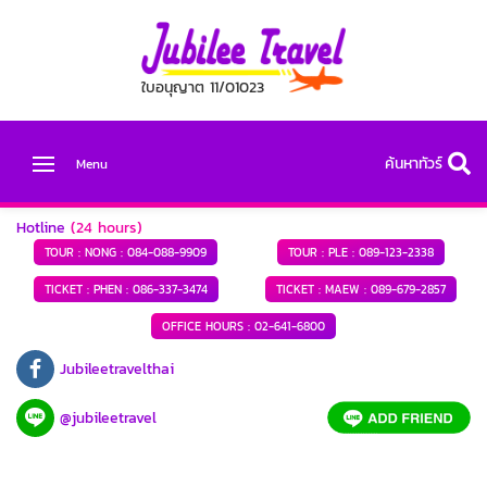
ใบอนุญาต 11/01023
ค้นหาทัวร์
Menu
Hotline
(24 hours)
TOUR : NONG :
084-088-9909
TOUR : PLE :
089-123-2338
TICKET : PHEN :
086-337-3474
TICKET : MAEW :
089-679-2857
OFFICE HOURS :
02-641-6800
Jubileetravelthai
@jubileetravel