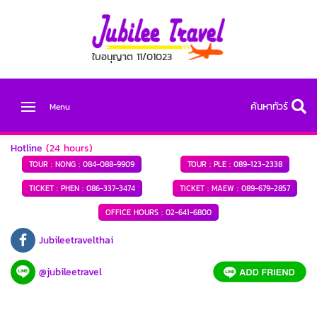
ใบอนุญาต 11/01023
ค้นหาทัวร์
Menu
Hotline
(24 hours)
TOUR : NONG :
084-088-9909
TOUR : PLE :
089-123-2338
TICKET : PHEN :
086-337-3474
TICKET : MAEW :
089-679-2857
OFFICE HOURS :
02-641-6800
Jubileetravelthai
@jubileetravel