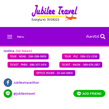
ใบอนุญาต 11/01023
ค้นหาทัวร์
Menu
Hotline
(24 hours)
TOUR : NONG :
084-088-9909
TOUR : PLE :
089-123-2338
TICKET : PHEN :
086-337-3474
TICKET : MAEW :
089-679-2857
OFFICE HOURS :
02-641-6800
Jubileetravelthai
@jubileetravel